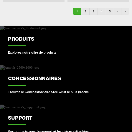
1
2
3
4
5
›
»
PRODUITS
Explorez notre offre de produits
CONCESSIONNAIRES
Trouvez le Concessionnaire Steelwrist le plus proche
SUPPORT
Vos contacts pour le support et les pièces détachées