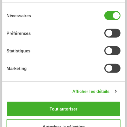
services.
Sélection
XTR10
X12
Nécessaires
du
Tiltrotateur
Tiltrotateur
6-10
Tonnes
7-12
Tonnes
consentement
Préférences
Statistiques
Marketing
X14
XTR13
Afficher les détails
Tiltrotateur
Tiltrotateur
10-14
Tonnes
10-13
Tonnes
Tout autoriser
Autoriser la sélection