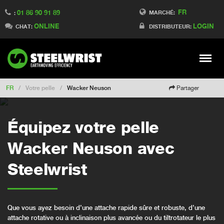
FR
01 86 90 91 89
Switch to Finland
MARCHÉ:
:
ONLINE
LOGIN
Switch to Denmark
CHAT:
DISTRIBUTEUR:
Switch to China
Switch to Australia
Stay
Meny
Change market
FR
/
Votre pelle
/
Wacker Neuson
Partager
Équipez votre pelle
Wacker Neuson avec
Steelwrist
Que vous ayez besoin d’une attache rapide sûre et robuste, d’une
attache rotative ou à inclinaison plus avancée ou du tiltrotateur le plus