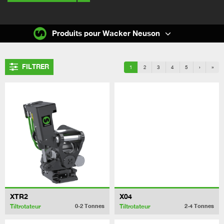
Produits pour Wacker Neuson
FILTRER
1
2
3
4
5
›
»
XTR2
X04
Tiltrotateur
Tiltrotateur
0-2
Tonnes
2-4
Tonnes