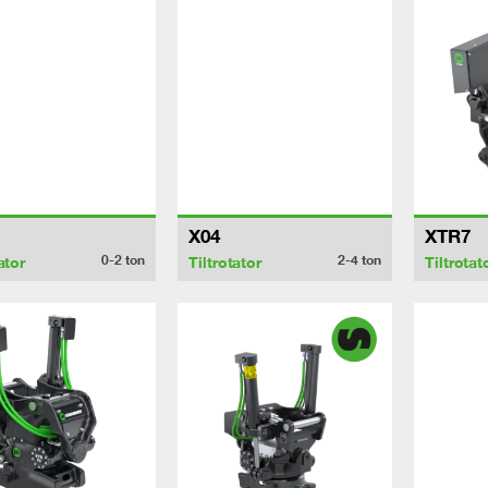
X04
XTR7
0-2
ton
2-4
ton
ator
Tiltrotator
Tiltrotat