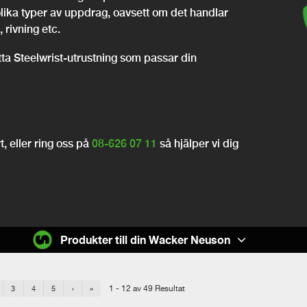
olika typer av uppdrag, oavsett om det handlar
 rivning etc.
itta Steelwrist-utrustning som passar din
, eller ring oss på
08-626 07 11
så hjälper vi dig
Produkter till din Wacker Neuson
1 - 12 av 49 Resultat
3
4
5
›
»