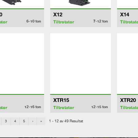
0
X12
X14
6-10
ton
7-12
ton
ator
Tiltrotator
Tiltrotat
XTR15
XTR20
12-16
ton
12-15
ton
ator
Tiltrotator
Tiltrotat
1 - 12 av 49 Resultat
3
4
5
›
»