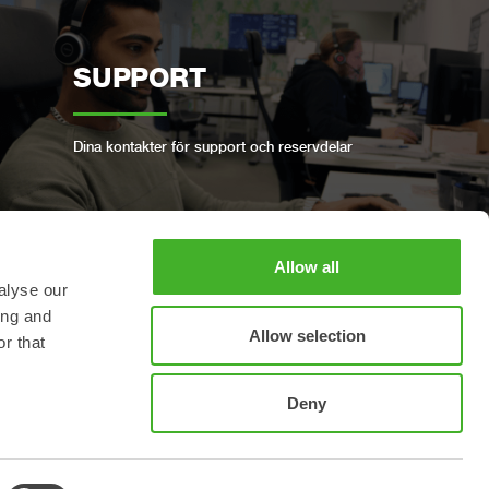
SUPPORT
Dina kontakter för support och reservdelar
Allow all
alyse our
BOKA FULLSERVICE
ing and
Allow selection
r that
Håll din Steelwrist i gott skick
Deny