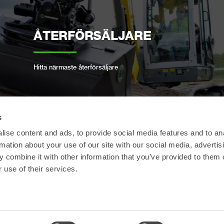
ÅTERFÖRSÄLJARE
Hitta närmaste återförsäljare
s
ise content and ads, to provide social media features and to an
OPEN-S STANDARD
rmation about your use of our site with our social media, advertis
 combine it with other information that you’ve provided to them o
Vi följer den öppna industristandarden för
 use of their services.
helautomatiska snabbfästen