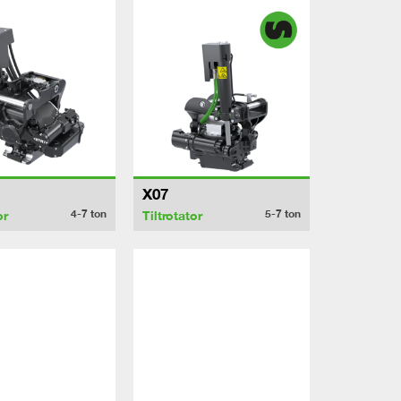
X07
4-7
ton
5-7
ton
or
Tiltrotator