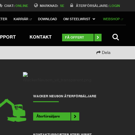
Switch to Belgique
CHAT:
ONLINE
MARKNAD:
SE
ÅTERFÖRSÄLJARE:
LOGIN
Switch to North America
ETER
KARRIÄR
DOWNLOAD
OM STEELWRIST
WEBSHOP
h to Germany
ch to Australia
Stay
SEARCH
PPORT
KONTAKT
FÅ OFFERT
Dela
WACKER NEUSON ÅTERFÖRSÄLJARE
Återförsäljare
KONTAKTUPPGIFTER STEELWRIST