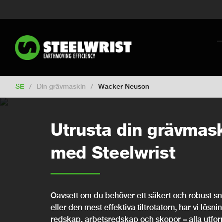
Switch to New Zealand
Switch to S
Switch to International
Switch to U
Switch to Netherlands
Switch to Ko
Switch to France
Switch to Finland
Change market
SE
/
Din grävmaskin
/
Wacker Neuson
Utrusta din grävmas
med Steelwrist
Oavsett om du behöver ett säkert och robust snab
eller den mest effektiva tiltrotatorn, har vi lösni
redskap, arbetsredskap och skopor – alla utfo