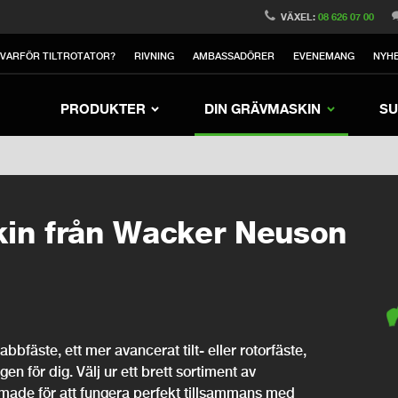
witzerland
Switch to Austria
Switch to Belgium
VÄXEL:
08 626 07 00
nited Kingdom
Switch to Poland
Switch to Norway
VARFÖR TILTROTATOR?
RIVNING
AMBASSADÖRER
EVENEMANG
NYH
rea
Switch to Japan
Switch to Italy
Switc
Switch to Denmark
Switch to China
Swit
PRODUKTER
DIN GRÄVMASKIN
SU
kin från Wacker Neuson
bfäste, ett mer avancerat tilt- eller rotorfäste,
ngen för dig. Välj ur ett brett sortiment av
rmade för att fungera perfekt tillsammans med