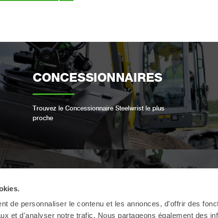
CONCESSIONNAIRES
Trouvez le Concessionnaire Steelwrist le plus
proche
OPEN-S STANDARD
okies.
t de personnaliser le contenu et les annonces, d'offrir des fonct
ux et d'analyser notre trafic. Nous partageons également des in
Nous sommes conformes à la norme industrielle