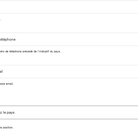
.
éro de téléphone précédé de l'indicatif du pays.
esse email.
e position.