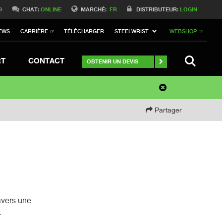
9
CHAT:
ONLINE
MARCHÉ:
FR
DISTRIBUTEUR:
LOGIN
EWS
CARRIÈRE
TÉLÉCHARGER
STEELWRIST
WEBSHOP
SEARCH
RT
CONTACT
OBTENIR UN DEVIS
Partager
avers une
.