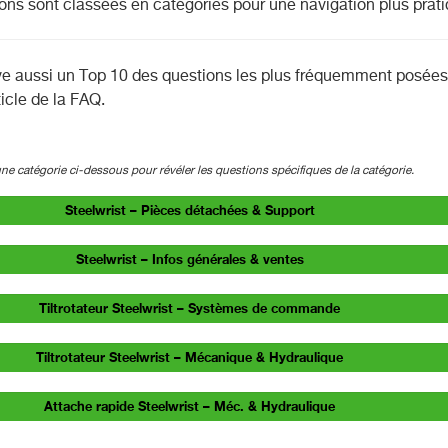
ons sont classées en catégories pour une navigation plus prati
ve aussi un Top 10 des questions les plus fréquemment posées
ticle de la FAQ.
e catégorie ci-dessous pour révéler les questions spécifiques de la catégorie.
Steelwrist – Pièces détachées & Support
Steelwrist – Infos générales & ventes
Tiltrotateur Steelwrist – Systèmes de commande
Tiltrotateur Steelwrist – Mécanique & Hydraulique
Attache rapide Steelwrist – Méc. & Hydraulique