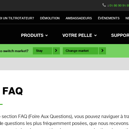
:
01 86 90 91 8
I UN TILTROTATEUR?
DÉMOLITION
AMBASSADEURS
ÉVÈNEMENTS
N
PRODUITS
VOTRE PELLE
SUPPO
 to switch market?
Stay
Change market
t FAQ
 section FAQ (Foire Aux Questions), vous pouvez naviguer à tr
de questions les plus fréquemment posées, que nous recevons