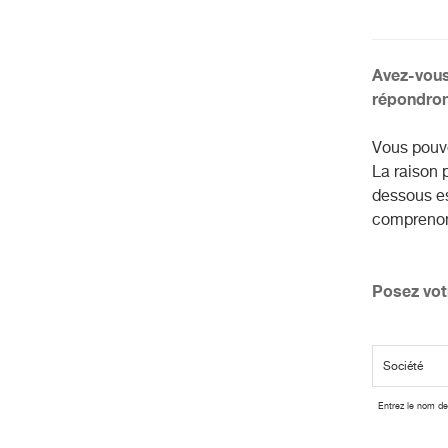
Avez-vous
répondron
Vous pouve
La raison 
dessous es
comprenons
Posez votr
Entrez le nom de