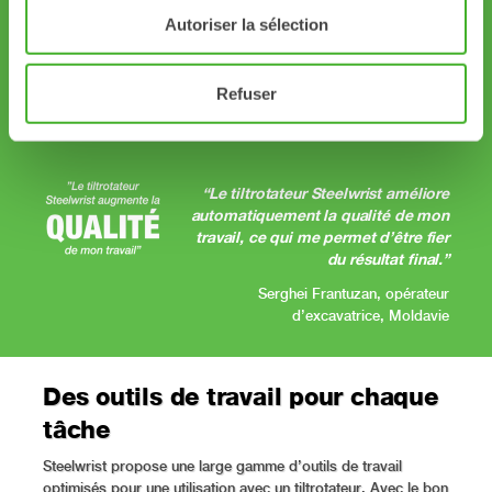
offerte par cet équipement est
Autoriser la sélection
inégalée !”
Nicholas Huott, propriétaire chez NK
Refuser
Landscaping LLC, États-Unis
“Le tiltrotateur Steelwrist améliore
automatiquement la qualité de mon
travail, ce qui me permet d’être fier
du résultat final.”
Serghei Frantuzan, opérateur
d’excavatrice, Moldavie
Des outils de travail pour chaque
tâche
Steelwrist propose une large gamme d’outils de travail
optimisés pour une utilisation avec un tiltrotateur. Avec le bon