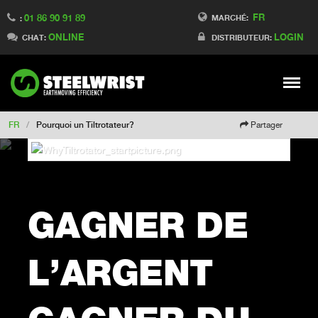
FR
01 86 90 91 89
Switch to Finland
MARCHÉ:
:
ONLINE
LOGIN
Switch to Denmark
CHAT:
DISTRIBUTEUR:
Switch to China
Switch to Australia
Stay
Meny
Change market
FR
/
Pourquoi un Tiltrotateur?
Partager
GAGNER DE
L’ARGENT