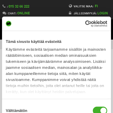
FI
075 32 66 222
Switch to France
VALITSE MAA:
:
ONLINE
LOGIN
Switch to Denmark
CHAT:
JÄLLEENMYYJÄ:
Switch to China
Switch to Australia
Stay
Meny
Change market
Tämä sivusto käyttää evästeitä
FI
/
tapahtumat
Jaa
Käytämme evästeitä tarjoamamme sisällön ja mainosten
räätälöimiseen, sosiaalisen median ominaisuuksien
tukemiseen ja kävijämäärämme analysoimiseen. Lisäksi
Ei tulevia tapahtumia tapahtumat.
jaamme sosiaalisen median, mainosalan ja analytiikka-
alan kumppaneillemme tietoja siitä, miten käytät
Tuleva
N
T
sivustoamme. Kumppanimme voivat yhdistää näitä
Lista
Valitse
a
tietoja muihin tietoihin, joita olet antanut heille tai joita on
ä
päivä.
kerätty, kun olet käyttänyt heidän palvelujaan.
p
Tänään
Seuraavat
tapahtumat
Edelliset
k
tapahtum
a
y
Suostumuksen
h
Välttämätön
valinta
TILAA KALENTERIIN