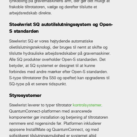
lynkobling på gravemaskinens arm, der gør det muligt at
frakoble tiltrotatoren, vælge og derefter tilslutte et
arbejdsredskab direkte.
Steelwrist SQ autotilslutningssystem og Open-
S standarden
Steelwrist SQ er vores højtydende automatiske
olietilslutningsteknologi, der bruges til nemt at skifte og
tilslutte hydrauliske arbejdsredskaber på gravemaskiner.
Alle SQ produkter overholder Open-S standarden. Det
betyder, at SQ systemet er designet til at kunne
forbindes med andre mærker efter Open-S standarden.
S-type tiltrotatorer (fra S50 og opefter) kan opgraderes til
SQ-type på et senere tidspunkt.
Styresystemer
Steelwrist leverer to typer tiltrotator
kontrolsystemer
.
QuantumConnect-platformen med avancerede
komponenter gør installation og betjening af tiltrotatoren
nemmere end nogensinde før. Platformen inkluderer
appsene InstallMate og QuantumConnect, og med
sofistikeret tilslutningsmulighed er systemet altid