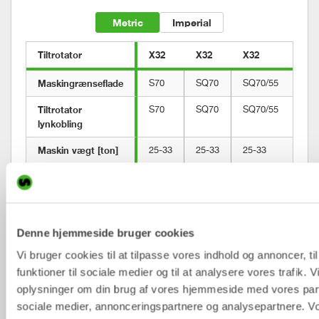
Metric
Imperial
Tiltrotator
X32
X32
X32
X
Maskingrænseflade
S70
SQ70
SQ70/55
S
Tiltrotator 
S70
SQ70
SQ70/55
S
lynkobling
Maskin vægt [ton]
25-33
25-33
25-33
2
Max brytmoment 
320
320
320
3
[kNm]
Vægt fra [kg]
895
895
895
8
Denne hjemmeside bruger cookies
Vægt Gribeklo  [kg]
140
140
245
2
Vi bruger cookies til at tilpasse vores indhold og annoncer, til
Byggehøjde [mm]
681
681
681
6
funktioner til sociale medier og til at analysere vores trafik. 
oplysninger om din brug af vores hjemmeside med vores part
Længde [mm]
873
873
873
8
sociale medier, annonceringspartnere og analysepartnere. V