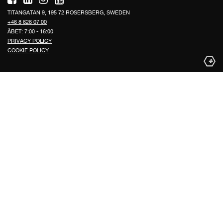
TITANGATAN 9, 195 72 ROSERSBERG, SWEDEN
+46 8 626 07 00
ÅBET: 7:00 - 16:00
PRIVACY POLICY
COOKIE POLICY