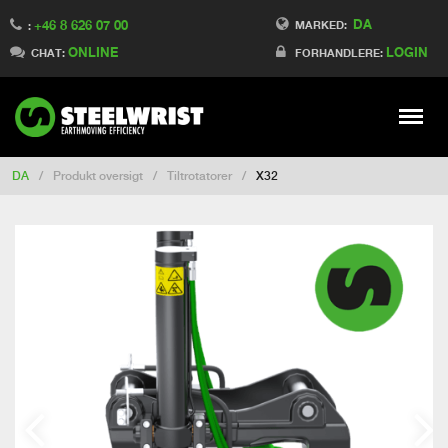
DA
+46 8 626 07 00
Switch to France
MARKED:
:
ONLINE
LOGIN
Switch to Finland
CHAT:
FORHANDLERE:
Switch to China
Switch to Australia
Stay
Meny
Change market
DA
/
Produkt oversigt
/
Tiltrotatorer
/
X32