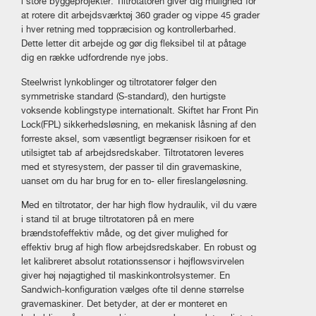
i store byggeprojekter. Tiltrotatoren giver dig mulighed for
at rotere dit arbejdsværktøj 360 grader og vippe 45 grader
i hver retning med toppræcision og kontrollerbarhed.
Dette letter dit arbejde og gør dig fleksibel til at påtage
dig en række udfordrende nye jobs.
Steelwrist lynkoblinger og tiltrotatorer følger den
symmetriske standard (S-standard), den hurtigste
voksende koblingstype internationalt. Skiftet har Front Pin
Lock(FPL) sikkerhedsløsning, en mekanisk låsning af den
forreste aksel, som væsentligt begrænser risikoen for et
utilsigtet tab af arbejdsredskaber. Tiltrotatoren leveres
med et styresystem, der passer til din gravemaskine,
uanset om du har brug for en to- eller fireslangeløsning.
Med en tiltrotator, der har high flow hydraulik, vil du være
i stand til at bruge tiltrotatoren på en mere
brændstofeffektiv måde, og det giver mulighed for
effektiv brug af high flow arbejdsredskaber. En robust og
let kalibreret absolut rotationssensor i højflowsvirvelen
giver høj nøjagtighed til maskinkontrolsystemer. En
Sandwich-konfiguration vælges ofte til denne størrelse
gravemaskiner. Det betyder, at der er monteret en