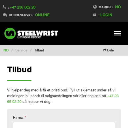
NO
+47 236 502 20
Switch to Finland
MARKED:
:
ONLINE
LOGIN
Switch to Denmark
KUNDESERVICE:
:
Switch to China
Switch to Australia
Stay
Meny
Change market
NO
/
Service
/
Tilbud
Dele
Tilbud
Vi hjelper deg med å få et pristilbud. Fyll ut skjemaet under så vil
meldingen bli sendt til salgsavdelingen vår eller ring oss på
+47 23
65 02 20
så hjelper vi deg.