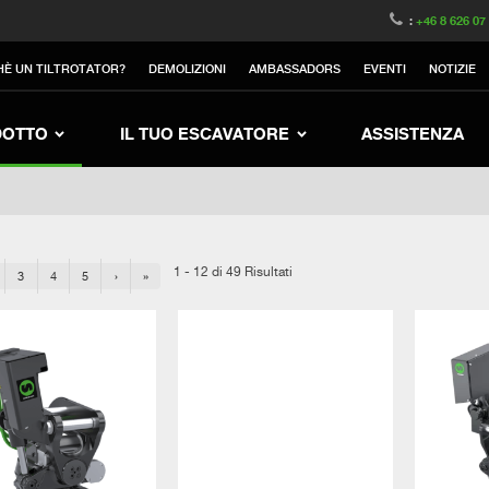
witzerland
Switch to Austria
Switch to Belgium
:
+46 8 626 07
nited Kingdom
Switch to Sweden
Switch to Poland
HÈ UN TILTROTATOR?
DEMOLIZIONI
AMBASSADORS
EVENTI
NOTIZIE
Netherlands
Switch to Korea
Switch to Japan
Switch to Denmark
Switch to China
Swit
DOTTO
IL TUO ESCAVATORE
ASSISTENZA
1 - 12 di 49 Risultati
3
4
5
›
»