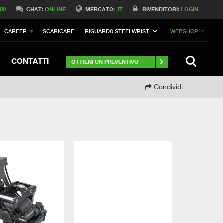
Switch to Belgique
 00
CHAT:
ONLINE
MERCATO:
IT
RIVENDITORI:
LOGIN
Switch to Norway
CAREER
SCARICARE
RIGUARDO STEELWRIST
WEBSHOP
Switch to Germany
ch to Australia
Stay
RICERCA
CONTATTI
OTTIENI UN PREVENTIVO
Condividi