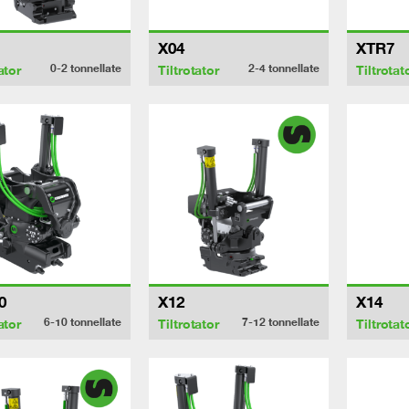
X04
XTR7
0-2
tonnellate
2-4
tonnellate
ator
Tiltrotator
Tiltrotat
0
X12
X14
6-10
tonnellate
7-12
tonnellate
ator
Tiltrotator
Tiltrotat