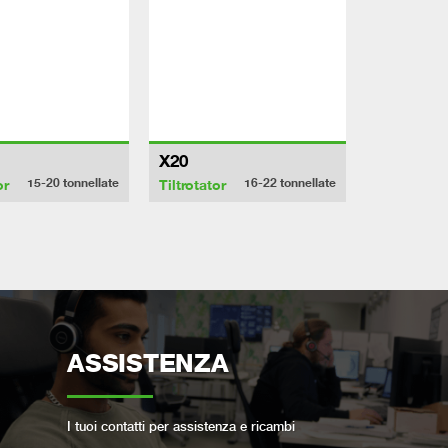
X20
15-20
tonnellate
16-22
tonnellate
or
Tiltrotator
ASSISTENZA
I tuoi contatti per assistenza e ricambi