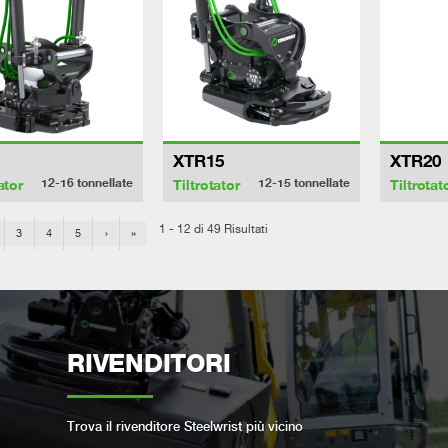
XTR15
XTR20
12-16
tonnellate
12-15
tonnellate
ator
Tiltrotator
Tiltrotat
1 - 12 di 49 Risultati
3
4
5
›
»
RIVENDITORI
Trova il rivenditore Steelwrist più vicino