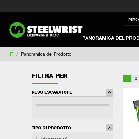
Switch to New Zealand
Switch to S
Switch to International
Switch to U
PERC
Switch to North America
Switch to 
Switch to France
Switch to Finland
PANORAMICA DEL PRO
Change market
IT
/
Panoramica del Prodotto
FILTRA PER
1
2
PESO ESCAVATORE
TIPO DI PRODOTTO