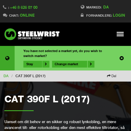
DA
+46 8 626 07 00
MARKED:
:
ONLINE
LOGIN
CHAT:
FORHANDLERE:
Meny
You have not selected a market yet, do you wish to
switch market?
Stay
Change market
DA
/
CAT 390F L (2017)
Del
CAT 390F L (2017)
Uanset om dit behov er en sikker og robust lynkobling, en mere
avanceret tilt- eller rotorkobling eller den mest effektive tiltrotator, så