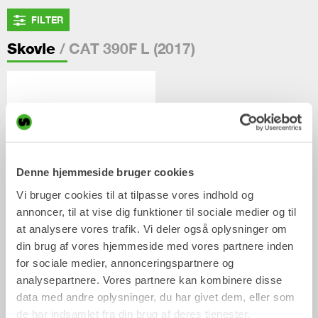
FILTER
/ CAT 390F L (2017)
Skovle
Denne hjemmeside bruger cookies
Vi bruger cookies til at tilpasse vores indhold og
annoncer, til at vise dig funktioner til sociale medier og til
at analysere vores trafik. Vi deler også oplysninger om
CUSTOM BUILD
din brug af vores hjemmeside med vores partnere inden
Skovl
for sociale medier, annonceringspartnere og
analysepartnere. Vores partnere kan kombinere disse
/ CAT 390F L (2017)
Tilbehøret
data med andre oplysninger, du har givet dem, eller som
de har indsamlet fra din brug af deres tjenester.