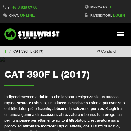
IT
+46 8 626 07 00
Switch to Finland
MERCATO:
:
ONLINE
LOGIN
Switch to Denmark
CHAT:
RIVENDITORI:
Switch to China
Switch to Australia
Stay
Meny
Change market
IT
/
CAT 390F L (2017)
Condividi
CAT 390F L (2017)
Indipendentemente dal fatto che la vostra esigenza sia un attacco
rapido sicuro e robusto, un attacco inclinabile o rotante più avanzato
o il tiltrotator più efficiente, abbiamo la soluzione per voi. Scegli tra
un’ampia gamma di accessori, attrezzature e benne, tutti progettati
per funzionare perfettamente sotto il tiltrotator. L’escavatore sarà
pronto ad affrontare molteplici tipi di attività, che si tratti di scavo,