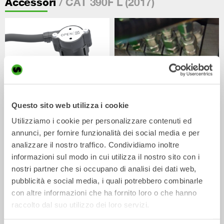
/ CAT 390F L (2017)
Accessori
Questo sito web utilizza i cookie
Utilizziamo i cookie per personalizzare contenuti ed
V14
Lubrificazione centrale
annunci, per fornire funzionalità dei social media e per
Accessori
Accessori
analizzare il nostro traffico. Condividiamo inoltre
informazioni sul modo in cui utilizza il nostro sito con i
nostri partner che si occupano di analisi dei dati web,
pubblicità e social media, i quali potrebbero combinarle
con altre informazioni che ha fornito loro o che hanno
raccolto dal suo utilizzo dei loro servizi.