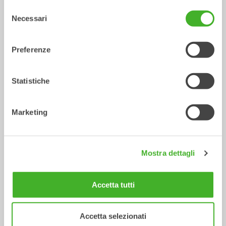
Selezione
Necessari
del
consenso
GEOfit
Preferenze
Accessori
Statistiche
/ CAT 390F L (2017)
Benna
Marketing
Mostra dettagli
Accetta tutti
Accetta selezionati
CUSTOM BUILD