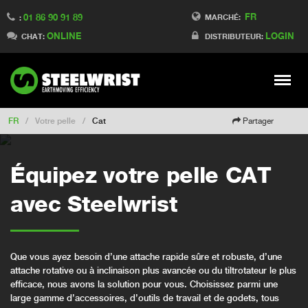
FR
01 86 90 91 89
Switch to Finland
MARCHÉ:
:
ONLINE
LOGIN
Switch to Denmark
CHAT:
DISTRIBUTEUR:
Switch to China
Switch to Australia
Stay
Meny
Change market
FR
/
Votre pelle
/
Cat
Partager
Équipez votre pelle CAT
avec Steelwrist
Que vous ayez besoin d’une attache rapide sûre et robuste, d’une
attache rotative ou à inclinaison plus avancée ou du tiltrotateur le plus
efficace, nous avons la solution pour vous. Choisissez parmi une
large gamme d’accessoires, d’outils de travail et de godets, tous