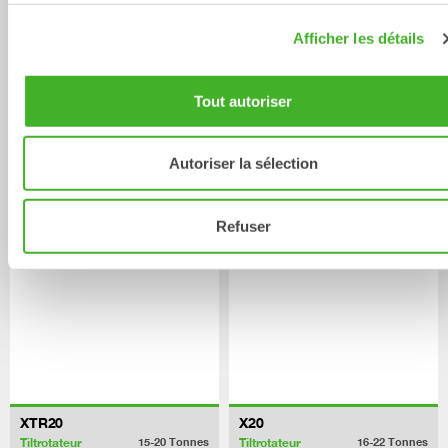
Afficher les détails
Tout autoriser
X18
XTR15
Autoriser la sélection
Tiltrotateur
Tiltrotateur
12-16
Tonnes
12-15
Tonnes
Refuser
XTR20
X20
Tiltrotateur
Tiltrotateur
15-20
Tonnes
16-22
Tonnes