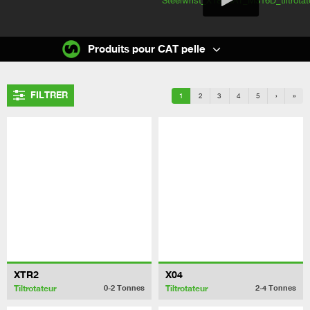
Produits pour CAT pelle
FILTRER
1
2
3
4
5
›
»
XTR2
X04
Tiltrotateur
Tiltrotateur
0-2
Tonnes
2-4
Tonnes