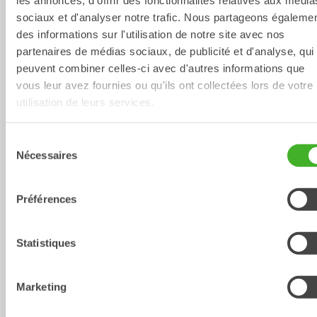
les annonces, d'offrir des fonctionnalités relatives aux média
sociaux et d'analyser notre trafic. Nous partageons égaleme
XTR10
des informations sur l'utilisation de notre site avec nos
X12
Tiltrotateur
Tiltrotateur
6-10
Tonnes
7-12
Tonnes
partenaires de médias sociaux, de publicité et d'analyse, qui
peuvent combiner celles-ci avec d'autres informations que
vous leur avez fournies ou qu'ils ont collectées lors de votre
utilisation de leurs services.
Sélection
Nécessaires
du
consentement
Préférences
X14
XTR13
Tiltrotateur
Statistiques
Tiltrotateur
10-14
Tonnes
10-13
Tonnes
Marketing