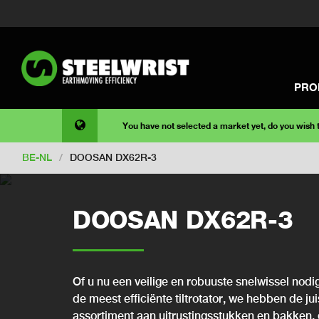
PRO
You have not selected a market yet, do you wish
BE-NL
/
DOOSAN DX62R-3
DOOSAN DX62R-3
Of u nu een veilige en robuuste snelwissel nodig
de meest efficiënte tiltrotator, we hebben de ju
assortiment aan uitrustingsstukken en bakken, 