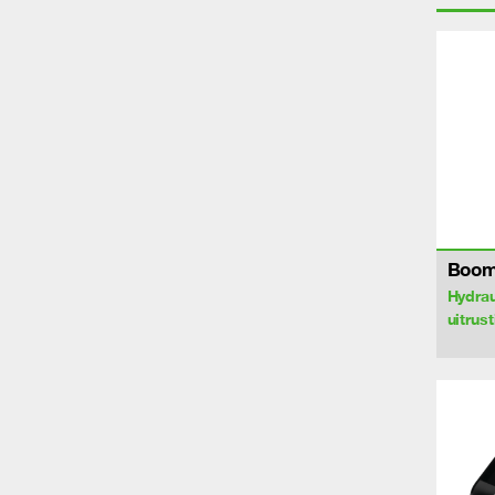
Boom
Hydrau
uitrus