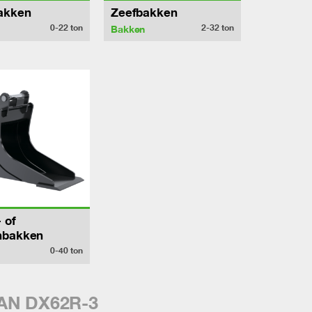
akken
Zeefbakken
0-22
ton
2-32
ton
Bakken
 of
nbakken
0-40
ton
AN DX62R-3