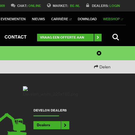
909
CHAT:
ONLINE
MARKET:
BE-NL
DEALERS:
LOGIN
EVENEMENTEN
NIEUWS
CARRIÈRE
DOWNLOAD
WEBSHOP
SEARCH
CONTACT
VRAAG EEN OFFERTE AAN
Delen
DEVELON DEALERS
Dealers