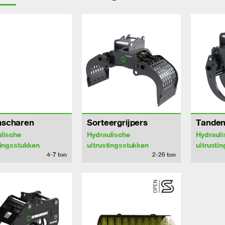
scharen
Sorteergrijpers
Tanden
lische
Hydraulische
Hydrauli
tingsstukken
uitrustingsstukken
uitrusti
4-7
ton
2-26
ton