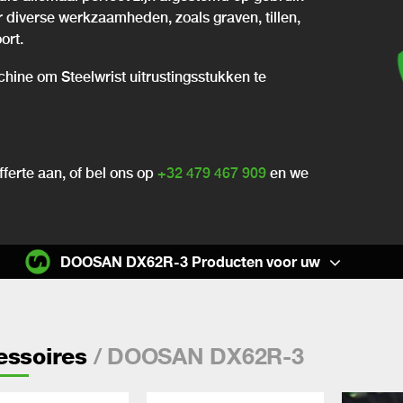
or diverse werkzaamheden, zoals graven, tillen,
ort.
chine om Steelwrist uitrustingsstukken te
ferte aan, of bel ons op
+32 479 467 909
en we
DOOSAN DX62R-3 Producten voor uw
/ DOOSAN DX62R-3
essoires