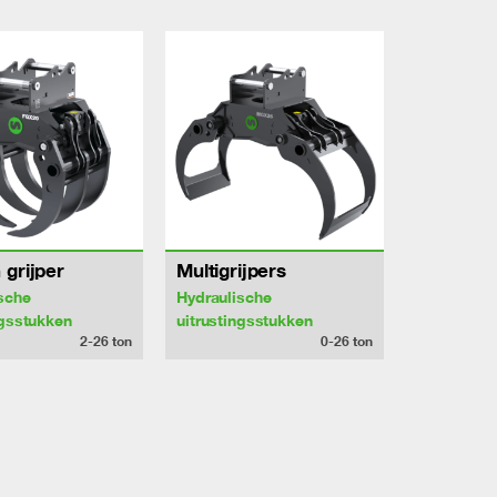
 grijper
Multigrijpers
sche
Hydraulische
ngsstukken
uitrustingsstukken
2-26
ton
0-26
ton