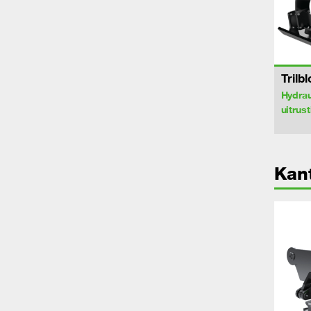
Trilb
Hydrau
uitrus
Kant