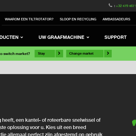
:
+32 479 467 
WAAROM EEN TILTROTATOR?
SLOOP EN RECYCLING
AMBASSADEURS
DUCTEN
UW GRAAFMACHINE
SUPPORT
 to switch market?
Stay
Change market
 heeft, een kantel- of roteerbare snelwissel of
iste oplossing voor u. Kies uit een breed
die allemaal perfect zijn afgestemd op gebruik