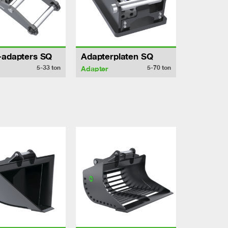
-adapters SQ
Adapterplaten SQ
5-33
ton
5-70
ton
Adapter