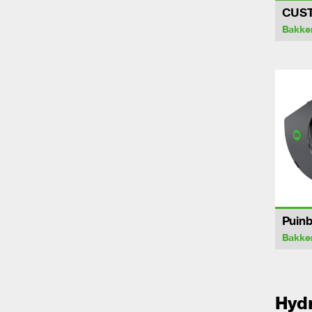
CUS
Bakke
Puin
Bakke
Hydr