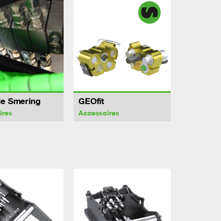
le Smering
GEOfit
ires
Accessoires