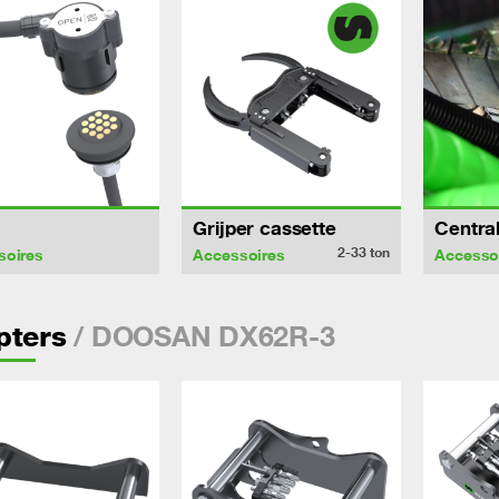
Grijper cassette
Centra
2-33
ton
soires
Accessoires
Accesso
/ DOOSAN DX62R-3
pters