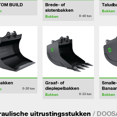
TOM BUILD
Brede- of
Taludb
slotenbakken
n
Bakken
0-40
ton
Bakken
bakken
Graaf- of
Smalle-
dieplepelbakken
Banaa
0-20
ton
n
0-33
ton
Bakken
Bakken
/ DOOS
aulische uitrustingsstukken