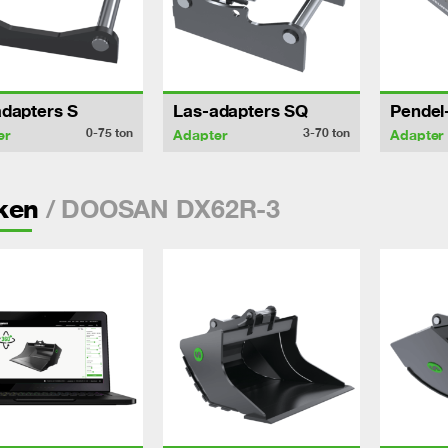
dapters S
Las-adapters SQ
Pendel
0-75
ton
3-70
ton
er
Adapter
Adapter
/ DOOSAN DX62R-3
ken