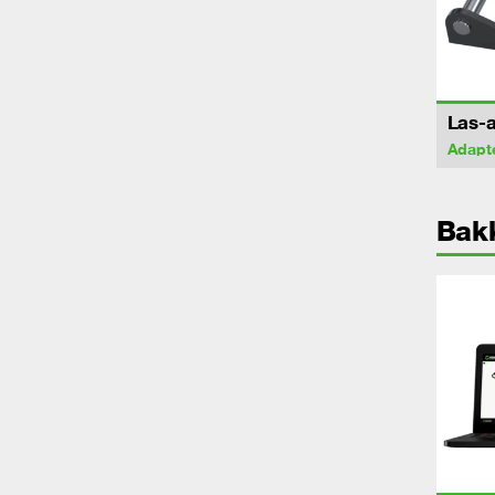
Las-a
Adapt
Bak