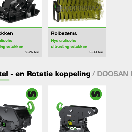
lokken
Rolbezems
lische
Hydraulische
tingsstukken
uitrustingsstukken
2-26
ton
5-33
ton
/ DOOSAN 
el - en Rotatie koppeling