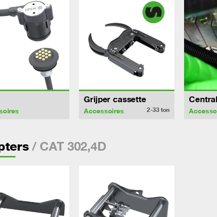
Grijper cassette
Centra
2-33
ton
soires
Accessoires
Accesso
/ CAT 302,4D
pters