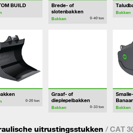
TOM BUILD
Brede- of
Taludb
slotenbakken
n
Bakken
0-40
ton
Bakken
bakken
Graaf- of
Smalle-
dieplepelbakken
Banaa
0-20
ton
n
0-33
ton
Bakken
Bakken
/ CAT 3
aulische uitrustingsstukken