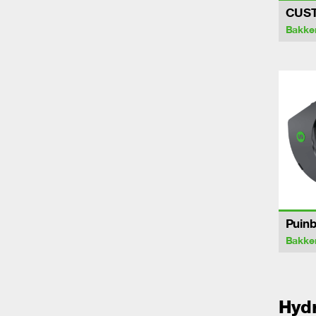
CUS
Bakke
Puin
Bakke
Hydr