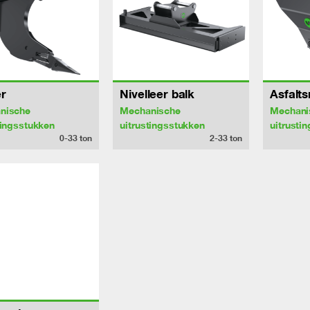
r
Nivelleer balk
Asfalts
nische
Mechanische
Mechani
tingsstukken
uitrustingsstukken
uitrusti
0-33
ton
2-33
ton