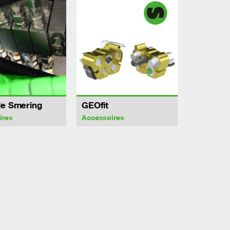
le Smering
GEOfit
ires
Accessoires