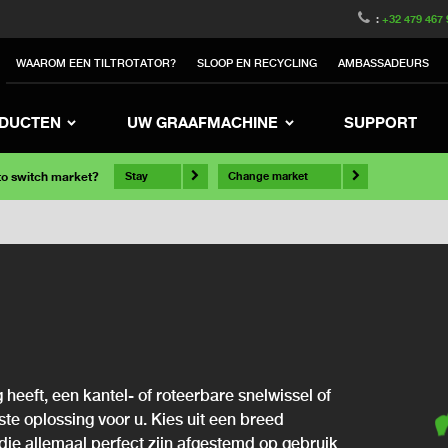
:
+32 479 467 
WAAROM EEN TILTROTATOR?
SLOOP EN RECYCLING
AMBASSADEURS
DUCTEN
UW GRAAFMACHINE
SUPPORT
 to switch market?
Stay
Change market
 heeft, een kantel- of roteerbare snelwissel of
iste oplossing voor u. Kies uit een breed
die allemaal perfect zijn afgestemd op gebruik