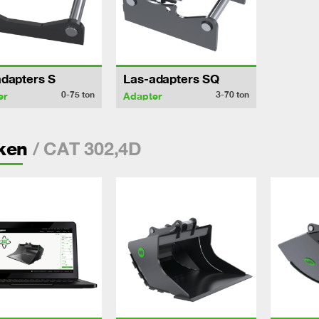
dapters S
Las-adapters SQ
0-75
ton
3-70
ton
er
Adapter
/ CAT 302,4D
ken