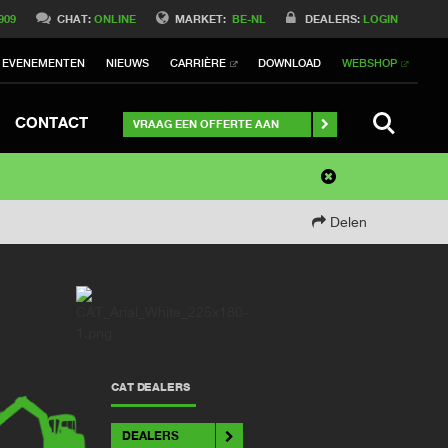
909
CHAT:
ONLINE
MARKET:
BE-NL
DEALERS:
LOGIN
EVENEMENTEN
NIEUWS
CARRIÈRE
DOWNLOAD
WEBSHOP
SEARCH
CONTACT
VRAAG EEN OFFERTE AAN
Delen
CAT DEALERS
DEALERS