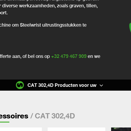
or diverse werkzaamheden, zoals graven, tillen,
ort.
chine om Steelwrist uitrustingsstukken te
ferte aan, of bel ons op
+32 479 467 909
en we
CAT 302,4D Producten voor uw
/ CAT 302,4D
essoires