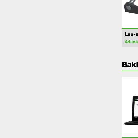
Las-a
Adapt
Bak