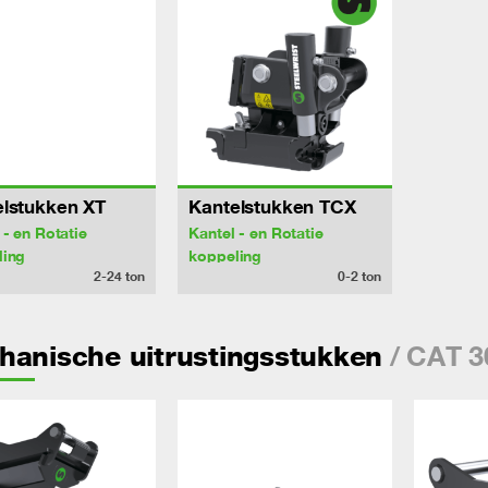
elstukken XT
Kantelstukken TCX
 - en Rotatie
Kantel - en Rotatie
ling
koppeling
2-24
ton
0-2
ton
/ CAT 3
hanische uitrustingsstukken