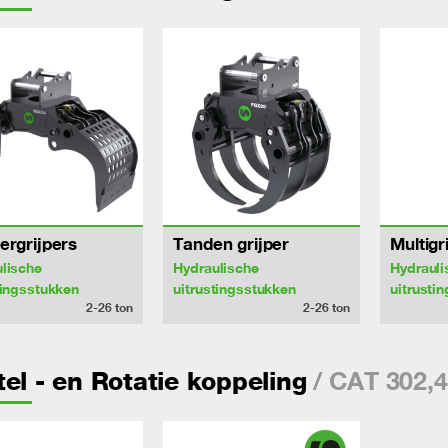
ergrijpers
Tanden grijper
Multigr
lische
Hydraulische
Hydrauli
tingsstukken
uitrustingsstukken
uitrusti
2-26
ton
2-26
ton
/ CAT 302,
el - en Rotatie koppeling