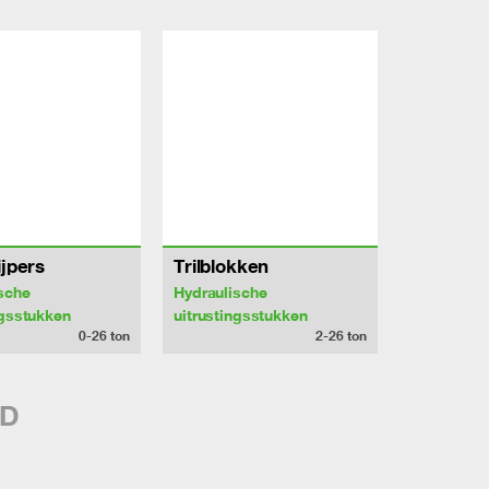
ijpers
Trilblokken
sche
Hydraulische
ngsstukken
uitrustingsstukken
0-26
ton
2-26
ton
4D