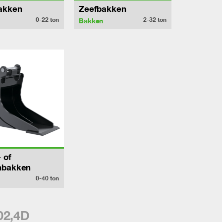
akken
Zeefbakken
0-22
ton
2-32
ton
Bakken
 of
nbakken
0-40
ton
02,4D