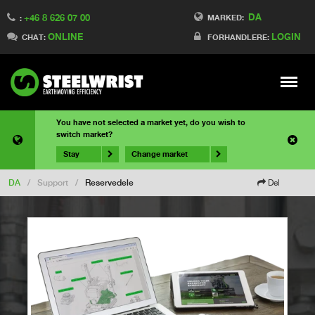
DA
+46 8 626 07 00
MARKED:
:
ONLINE
LOGIN
CHAT:
FORHANDLERE:
Meny
You have not selected a market yet, do you wish to
switch market?
Stay
Change market
DA
/
Support
/
Reservedele
Del