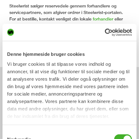
Steelwrist sælger reservedele gennem forhandlere og
servicepartnere, som afgiver ordrer i Steelwrist-portalen.
For at bestille, kontakt venligst din lokale
forhandler
eller
servicepartner
.
Steelwrist-forhandlere og servicepartnere kan også bestille
reservedele via
Steelwrist-portalen
. En registreret konto er
påkrævet.
Denne hjemmeside bruger cookies
Vi bruger cookies til at tilpasse vores indhold og
annoncer, til at vise dig funktioner til sociale medier og til
at analysere vores trafik. Vi deler også oplysninger om
Brug for hjælp til at finde den rigtige
din brug af vores hjemmeside med vores partnere inden
reservedel?
for sociale medier, annonceringspartnere og
analysepartnere. Vores partnere kan kombinere disse
Selvom Steelwrist sælger reservedele gennem forhandlere
data med andre oplysninger, du har givet dem, eller som
og servicepartnere, er vores supportteam altid tilgængeligt
de har indsamlet fra din brug af deres tjenester.
for at hjælpe dig med at finde de rigtige reservedele.
Samtykkevalg
Teknisk support:
+45 81 45 40 44