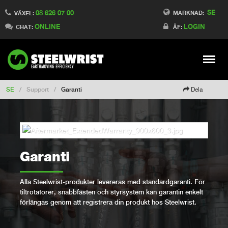
SE
08 626 07 00
Switch to Finland
MARKNAD:
VÄXEL:
ONLINE
LOGIN
Switch to Denmark
CHAT:
ÅF:
Switch to China
Switch to Australia
Stay
Meny
Change market
SE
/
Support
/
Garanti
Dela
Garanti
Alla Steelwrist-produkter levereras med standardgaranti. För
tiltrotatorer, snabbfästen och styrsystem kan garantin enkelt
förlängas genom att registrera din produkt hos Steelwrist.