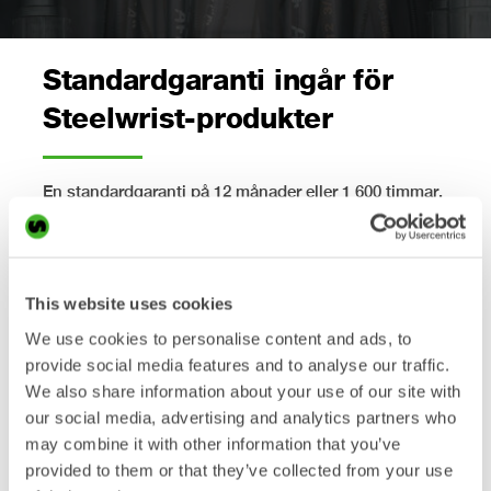
Standardgaranti ingår för
Steelwrist-produkter
En standardgaranti på 12 månader eller 1 600 timmar,
beroende på vilket som inträffar först, ingår alltid vid
köp av en ny Steelwrist-produkt. Garantin omfattar
alla konstruktions- och utförandefel på produkterna.
This website uses cookies
Registrera din tiltrotator
We use cookies to personalise content and ads, to
och/eller redskapsfäste för
provide social media features and to analyse our traffic.
We also share information about your use of our site with
att få en förlängd garanti
our social media, advertising and analytics partners who
may combine it with other information that you’ve
provided to them or that they’ve collected from your use
Garantin kan förlängas utan kostnad till 24 månader