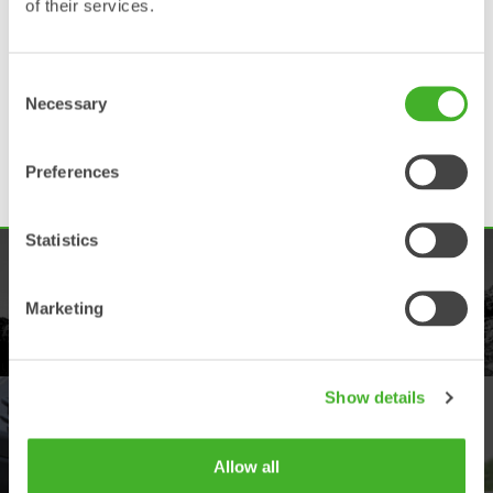
of their services.
eller 3200 timmar, beroende på vilket som inträffar
först, genom att registrera din tiltrotator och/eller
redskapsfäste hos Steelwrist inom en månad efter att
Consent
den har tagits i bruk. Det krävs också att service- och
Necessary
Selection
underhållsschemat enligt bruksanvisningen följs.
För att registrera en produkt, fyll i uppgifterna i
Preferences
produktregistreringsformuläret
.
Statistics
PRODUKTER
Marketing
Utforska vårt produktutbud
Show details
ÅTERFÖRSÄLJARE
Allow all
Hitta närmaste återförsäljare