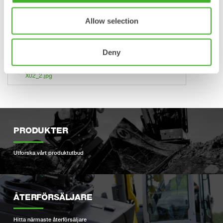
tydligt fokus på robusta och moderna produkter, kombinerat
med snabb service har visat sig vara uppskattat av det
Allow selection
ökande antalet kunder. För mer information om Steelwrist,
besök steelwrist.com.
Deny
X02_1.jpg
X02_2.jpg
PRODUKTER
Utforska vårt produktutbud
ÅTERFÖRSÄLJARE
Hitta närmaste återförsäljare