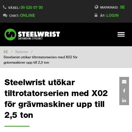
SE
08 626 07 00
Switch to Finland
MARKNAD:
VÄXEL:
ONLINE
LOGIN
Switch to Denmark
CHAT:
ÅF:
Switch to China
Switch to Australia
Stay
Meny
Change market
SE
/
Nyheter
/
Steelwrist utökar tiltrotatorserien med X02 för
grävmaskiner upp till 2,5 ton
Steelwrist utökar
tiltrotatorserien med X02
för grävmaskiner upp till
2,5 ton