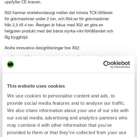
uppfyller CE-kraven.
X02 hamnar storleksmässigt mellan det minsta TCX-tiltfästet
för grävmaskiner under 2 ton, och X04:an för grävmaskiner
från 2,5 till 4 ton. Återigen är fokus med X02 att göra en
helgjuten produkt med det bästa styrka-vikt-förhållandet och
låg bygghöjd.
Andra innovativa designlösningar hos X02:
Ny växellåda som gör det enkelt att eliminera onödigt
spel över tid
Smörjfria lager för enkelt underhåll
Ventiler och kontrollmodul placerade så att de skyddas
This website uses cookies
mot yttre skador
En lyftögla eller lyftkrok som tillval på direktinfästa
We use cookies to personalise content and ads, to
tiltrotatorer.
provide social media features and to analyse our traffic.
We also share information about your use of our site with
Ett särskilt anpassat redskapsprogram
our social media, advertising and analytics partners who
Med en komplett uppsättning Steelwrist S30-redskap för
may combine it with other information that you’ve
X02:an, som till exempel planer-, gräv-, kabel- och v-
profilskopa, asfaltskärare och rivtand, blir grävmaskinen en
provided to them or that they’ve collected from your use