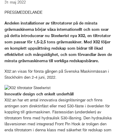
31 maj 2022
PRESSMEDDELANDE
Andelen installationer av tiltrotatorer på de minsta
grävmaskinerna börjar växa internationellt och som svar
på detta introducerar nu Steelwrist nya X02, en tiltrotator
som passar för 1,5-2,5 tons grävmaskiner. Med X02 följer
en komplett uppsättning redskap som bidrar till ökad
effektivitet och mångsidighet, och som förvandlar även de
minsta grävmaskinerna till verkliga redskapsbärare.
X02:an visas för första gången på Svenska Maskinmässan i
Stockholm den 2-4 juni, 2022.
Innovativ design och enkelt underhåll
X02:an har ett antal innovativa designlösningar och finns
antingen som direktinfäst eller med S30-fäste i överdelen för
koppling till grävmaskinen. Fästessidan (underdelen) av
tiltrotatorn finns med hydraulisk S30-låsning. Den hydrauliska
låsversionen med integrerad Front Pin Hook är troligen den
enda tiltrotatorn i denna klass med säkerhet för redskap som