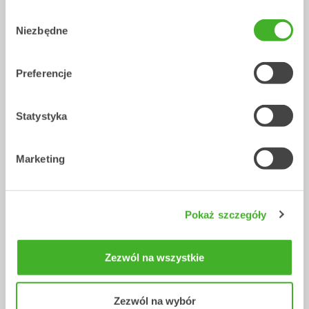
Wybór
XTR10
X12
Niezbędne
zgody
Tiltrotatory
Tiltrotatory
6-10
tony
7-12
tony
Preferencje
Statystyka
Marketing
Pokaż szczegóły
X14
XTR13
Tiltrotatory
Tiltrotatory
10-14
tony
10-13
tony
Zezwól na wszystkie
Zezwól na wybór