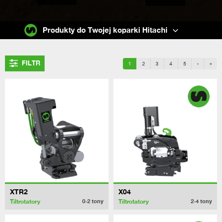
Produkty do Twojej koparki Hitachi
FILTR
1
2
3
4
5
›
»
XTR2
X04
Tiltrotatory
Tiltrotatory
0-2
tony
2-4
tony