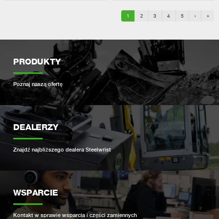
1
2
3
4
5
›
»
PRODUKTY
Poznaj naszą ofertę
DEALERZY
Znajdź najbliższego dealera Steelwrist
WSPARCIE
Kontakt w sprawie wsparcia i części zamiennych