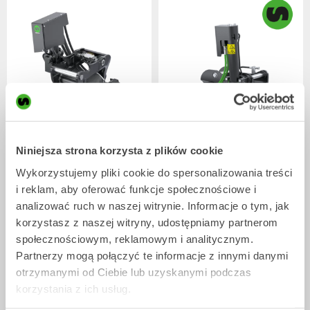
XTR7
X07
Niniejsza strona korzysta z plików cookie
Tiltrotatory
Tiltrotatory
4-7
tony
5-7
tony
Wykorzystujemy pliki cookie do spersonalizowania treści
i reklam, aby oferować funkcje społecznościowe i
analizować ruch w naszej witrynie. Informacje o tym, jak
korzystasz z naszej witryny, udostępniamy partnerom
społecznościowym, reklamowym i analitycznym.
Partnerzy mogą połączyć te informacje z innymi danymi
otrzymanymi od Ciebie lub uzyskanymi podczas
korzystania z ich usług.