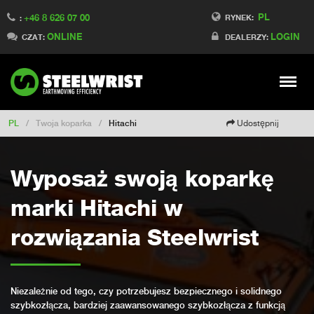
PL
+46 8 626 07 00
Switch to Finland
RYNEK:
:
ONLINE
LOGIN
Switch to Denmark
CZAT:
DEALERZY:
Switch to China
Switch to Australia
Stay
Meny
Change market
PL
/
Twoja koparka
/
Hitachi
Udostępnij
Wyposaż swoją koparkę
marki Hitachi w
rozwiązania Steelwrist
Niezależnie od tego, czy potrzebujesz bezpiecznego i solidnego
szybkozłącza, bardziej zaawansowanego szybkozłącza z funkcją