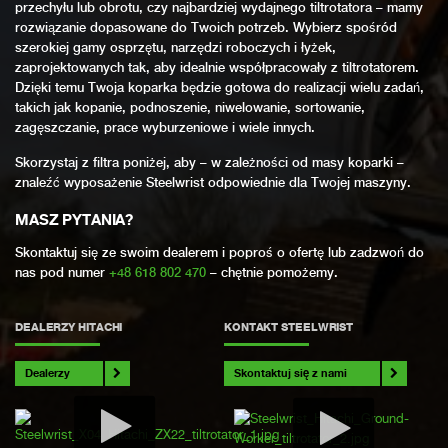
przechyłu lub obrotu, czy najbardziej wydajnego tiltrotatora – mamy
rozwiązanie dopasowane do Twoich potrzeb. Wybierz spośród
szerokiej gamy osprzętu, narzędzi roboczych i łyżek,
zaprojektowanych tak, aby idealnie współpracowały z tiltrotatorem.
Dzięki temu Twoja koparka będzie gotowa do realizacji wielu zadań,
takich jak kopanie, podnoszenie, niwelowanie, sortowanie,
zagęszczanie, prace wyburzeniowe i wiele innych.
Skorzystaj z filtra poniżej, aby – w zależności od masy koparki –
znaleźć wyposażenie Steelwrist odpowiednie dla Twojej maszyny.
MASZ PYTANIA?
Skontaktuj się ze swoim dealerem i poproś o ofertę lub zadzwoń do
nas pod numer
+48 618 802 470
– chętnie pomożemy.
DEALERZY HITACHI
KONTAKT STEELWRIST
Dealerzy
Skontaktuj się z nami