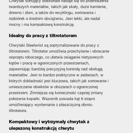
Chwytak sortujący doskonale nadaje się do przenoszenia
twardszych materiałów, takich jak skały, duże kamienie,
drewno i złom, a także do recyklingu, sortowania i
rozbiórek o średnim obciążeniu. Jest lekki, ale nadal
mocny i ma kompaktową konstrukcję.
Idealny do pracy z tiltrotatorem
Chwytaki Steelwrist są zoptymalizowane do pracy z
tiltrotatorem. Tiltrotator umożliwia przechylanie i obracanie
osprzętu roboczego, co ułatwia osiąganie nietypowych
kątów i pracę w ograniczonych przestrzeniach,
zapewniając bardziej precyzyjną kontrolę nad obsługą
materiałów. Jest to bardzo praktyczne w zadaniach, w
których dokładność jest kluczowa, takich jak sortowanie i
umieszczanie obiektów w obszarach o ograniczonej
przestrzeni. Zmniejsza się konieczność częstej zmiany
położenia koparki. Wspornik posiada kąt 6 stopni
umożliwiający wyrównanie z płaszczyzną obrotu
tiltrotatora.
Kompaktowy i wytrzymały chwytak z
ulepszoną konstrukcją chwytu