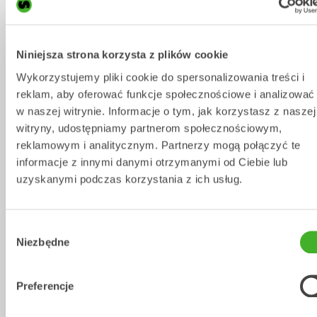
Specyfikacja techniczna
Niniejsza strona korzysta z plików cookie
Wykorzystujemy pliki cookie do spersonalizowania treści i
Metric
Imperial
reklam, aby oferować funkcje społecznościowe i analizować
Chwytaki Sortujące
SGX6
SGX8
SGX14
w naszej witrynie. Informacje o tym, jak korzystasz z naszej
witryny, udostępniamy partnerom społecznościowym,
Wspornik
S40, SQ40
S45, SQ45,
S45, S
reklamowym i analitycznym. Partnerzy mogą połączyć te
S50, SQ50
SQ50, 
informacje z innymi danymi otrzymanymi od Ciebie lub
Ciężar maszyny 
2-7
6-8
6-14
uzyskanymi podczas korzystania z ich usług.
[ton]
Maksymalny 
70
70
80
Wybór
moment obrotowy 
Niezbędne
zgody
[kNm]
Waga od [kg]
251
253
376
Preferencje
Szerokość [mm]
514
514
606