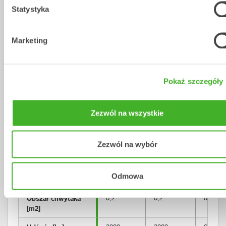
Długość [mm]
859
859
955
Statystyka
Wysokość, max 
584
584
632
rozpiętość [mm]
Marketing
Wysokość, od 
782
782
858
krawędzi do 
krawędzi [mm]
Pokaż szczegóły
Zasięg chwytaka 
1646
1646
1839
[mm]
Zezwól na wszystkie
Zasięg chwytaka, 
468
468
506
najmniejszy obiekt 
[mm]
Zezwól na wybór
Siła chwytaka, od 
10
10
15
krawędzi do 
Odmowa
krawędzi [kN]
Obszar chwytaka 
0,2
0,2
0,25
[m2]