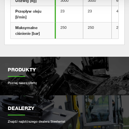
Udźwig [kg]
3000
3000
6000
Przepływ oleju 
23
23
43
[l/min]
Maksymalne 
250
250
250
ciśnienie [bar]
PRODUKTY
Poznaj naszą ofertę
DEALERZY
Znajdź najbliższego dealera Steelwrist