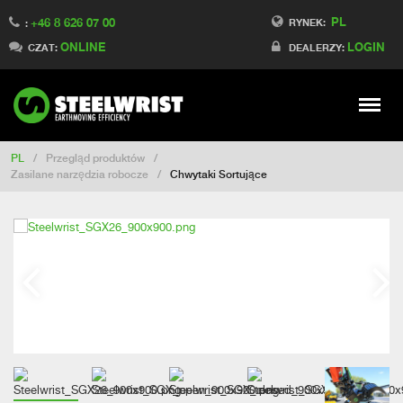
PL
+46 8 626 07 00
Switch to Finland
RYNEK:
:
ONLINE
LOGIN
Switch to Denmark
CZAT:
DEALERZY:
Switch to China
Switch to Australia
Stay
Meny
Change market
PL
/
Przegląd produktów
/
Zasilane narzędzia robocze
/
Chwytaki Sortujące