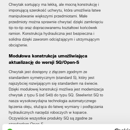
Chwytak sortujący ma lekką, ale mocną konstrukcję i
imponującą szerokość uchwytu, która umożliwia łatwe
manipulowanie większymi przedmiotami. Małe
przedmioty można sprawnie chwytać dzięki zamknięciu
tip-to-tip oraz dopracowanemu kształtowi końcówek
ramion. Konstrukcja hydrauliczna jest bezpieczna i
solidna dzięki zaworom odciążającym i utrzymującym
obciążenie.
Modułowa konstrukcja umożliwiająca
aktualizację do wersji SQ/Open-S
Chwytak jest dostępny z złączem zgodnym ze
standardem symetrycznym (standard S), który jest
najszybciej rozwijającym się standardem na świecie.
Dzięki modułowej konstrukcji możliwa jest modernizacja
chwytak z typu S (od S40) do typu SQ. Steelwrist SQ to
nasza wysokowydajna technologia automatycznego
łączenia oleju, służąca do łatwej wymiany i podłączania
hydraulicznych narzędzi roboczych w koparce.
Oczywiście wszystkie produkty SQ są zgodne ze
standardem Open-S.