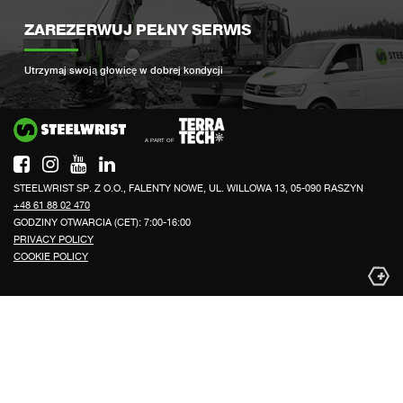
ZAREZERWUJ PEŁNY SERWIS
Utrzymaj swoją głowicę w dobrej kondycji
Si
STEELWRIST SP. Z O.O., FALENTY NOWE, UL. WILLOWA 13, 05-090 RASZYN
+48 61 88 02 470
GODZINY OTWARCIA (CET): 7:00-16:00
PRIVACY POLICY
COOKIE POLICY