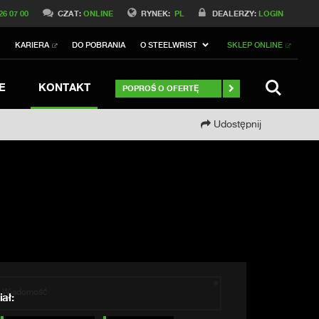
Switch to Belgique
26 07 00
CZAT:
ONLINE
RYNEK:
PL
DEALERZY:
LOGIN
Switch to North America
I
KARIERA
DO POBRANIA
O STEELWRIST
SKLEP ONLINE
h to Germany
ch to Australia
Stay
SZUKAJ
E
KONTAKT
POPROŚ O OFERTĘ
Udostępnij
ał: