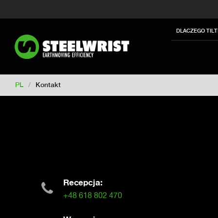
Switch to New Zealand
Switch to S
Switch to International
Switch to U
DLACZEGO TIL
Switch to Netherlands
Switch to Ko
Switch to France
Switch to Finland
Change market
PL
/
Kontakt
Recepcja:
+48 618 802 470