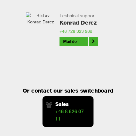
Technical support
Konrad Dercz
+48 728 323 989
Mail do
Or contact our sales switchboard
Sales
+46 8 626 07
11