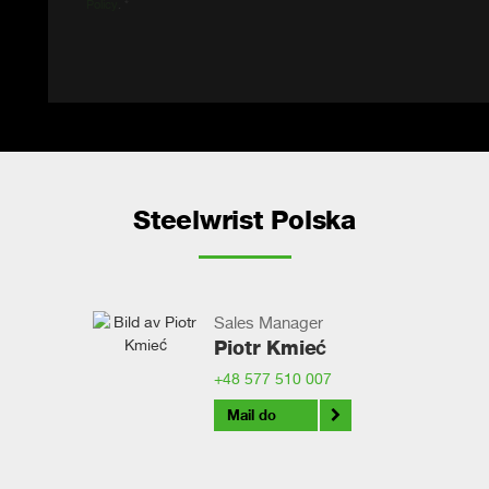
Policy
. *
Steelwrist Polska
Sales Manager
Piotr Kmieć
+48 577 510 007
Mail do