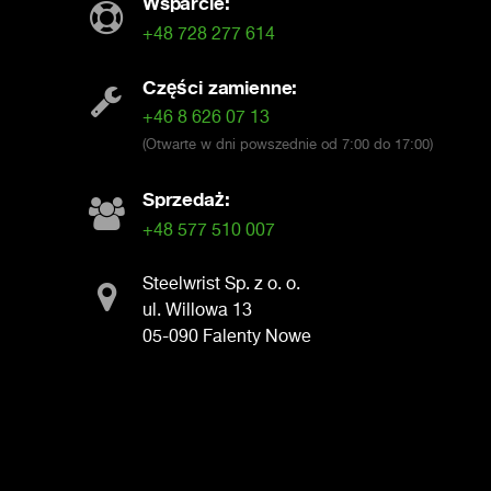
Wsparcie:
+48 728 277 614
Części zamienne:
+46 8 626 07 13
(Otwarte w dni powszednie od 7:00 do 17:00)
Sprzedaż:
+48 577 510 007
Steelwrist Sp. z o. o.
ul. Willowa 13
05-090 Falenty Nowe