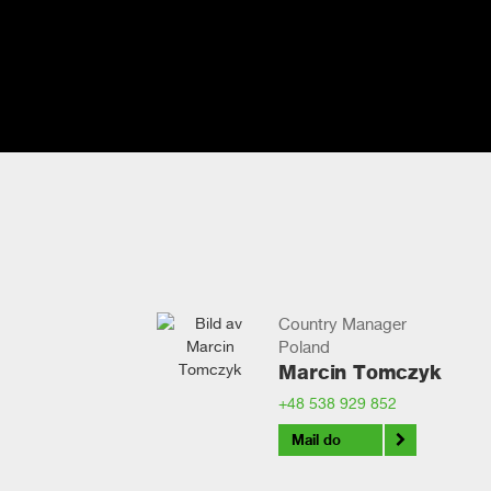
Country Manager
Poland
Marcin Tomczyk
+48 538 929 852
Mail do