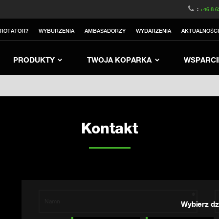
witzerland
Switch to Austria
Switch to Belgium
:
+46 8 6
nited Kingdom
Switch to Sweden
Switch to Norway
TROTATOR?
WYBURZENIA
AMBASADORZY
WYDARZENIA
AKTUALNOŚC
rea
Switch to Japan
Switch to Italy
Switc
Switch to Denmark
Switch to China
Swit
PRODUKTY
TWOJA KOPARKA
WSPARCI
Kontakt
Wybierz dzi