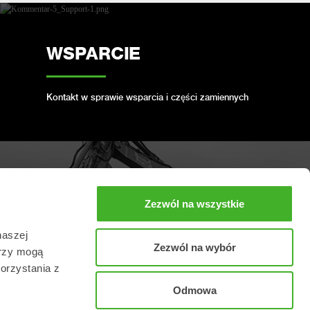
WSPARCIE
Kontakt w sprawie wsparcia i części zamiennych
ZAREZERWUJ PEŁNY
Zezwól na wszystkie
SERWIS
naszej
Zezwól na wybór
erzy mogą
Utrzymaj swoją głowicę w dobrej kondycji
orzystania z
Odmowa