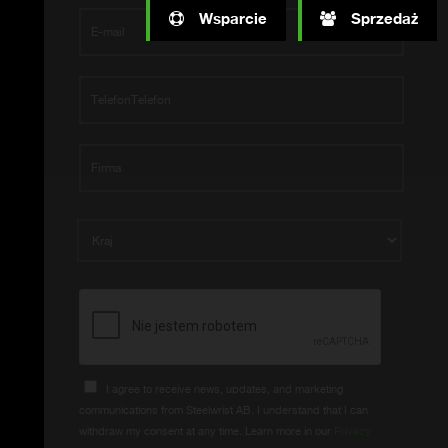
Wsparcie
Sprzedaż
I agree to receive news, updates, and marketing
communications from Steelwrist AB. I understand that I can
withdraw my consent at any time. Learn more in our
Privacy