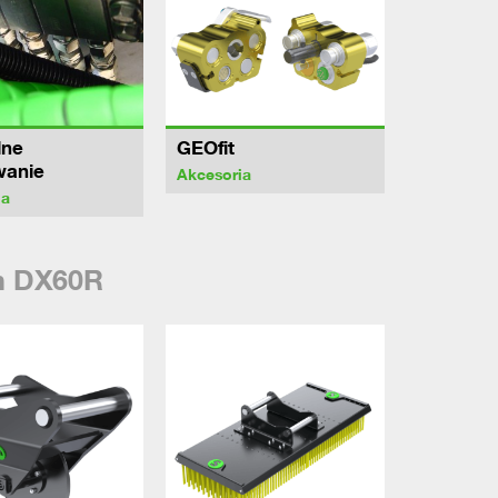
lne
GEOfit
wanie
Akcesoria
ia
n DX60R