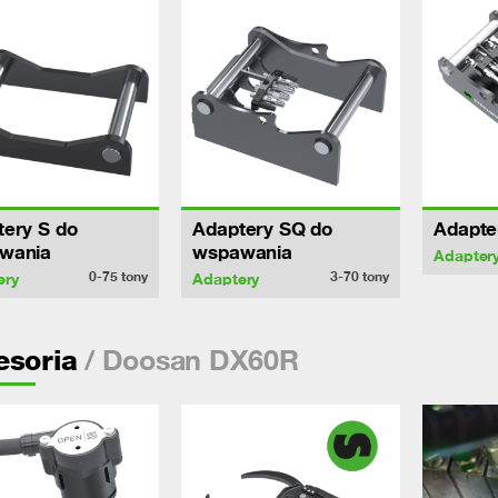
ery S do
Adaptery SQ do
Adapte
wania
wspawania
Adapter
0-75
tony
3-70
tony
ery
Adaptery
/ Doosan DX60R
esoria