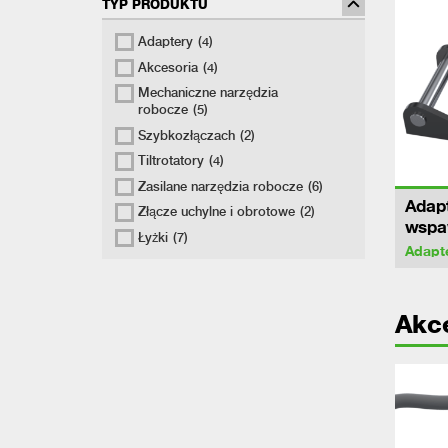
TYP PRODUKTU
Adaptery
(4)
Akcesoria
(4)
Mechaniczne narzędzia
robocze
(5)
Szybkozłączach
(2)
Tiltrotatory
(4)
Zasilane narzędzia robocze
(6)
Adapt
Złącze uchylne i obrotowe
(2)
wspa
Łyżki
(7)
Adapt
Akc