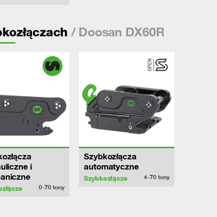
/ Doosan DX60R
bkozłączach
kozłącza
Szybkozłącza
uliczne i
automatyczne
aniczne
4-70
tony
Szybkozłącze
0-70
tony
ozłącze