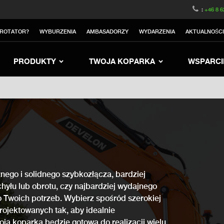
witzerland
Switch to Austria
Switch to Belgium
:
+46 8 6
nited Kingdom
Switch to Sweden
Switch to Norway
TROTATOR?
WYBURZENIA
AMBASADORZY
WYDARZENIA
AKTUALNOŚC
rea
Switch to Japan
Switch to Italy
Switc
Switch to Denmark
Switch to China
Swit
PRODUKTY
TWOJA KOPARKA
WSPARCI
nego i solidnego szybkozłącza, bardziej
yłu lub obrotu, czy najbardziej wydajnego
 Twoich potrzeb. Wybierz spośród szerokiej
rojektowanych tak, aby idealnie
oja koparka będzie gotowa do realizacji wielu