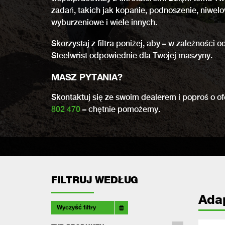
zadań, takich jak kopanie, podnoszenie, niwel
wyburzeniowe i wiele innych.
Skorzystaj z filtra poniżej, aby – w zależności
Steelwrist odpowiednie dla Twojej maszyny.
MASZ PYTANIA?
Skontaktuj się ze swoim dealerem i poproś o 
802 470
– chętnie pomożemy.
FILTRUJ WEDŁUG
Ada
Wyczyść filtry