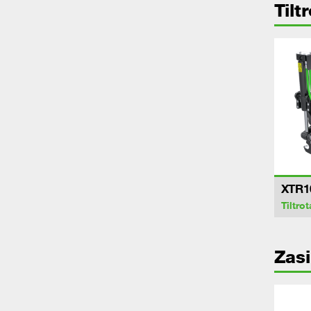
Tilt
XTR1
Tiltrot
Zasi