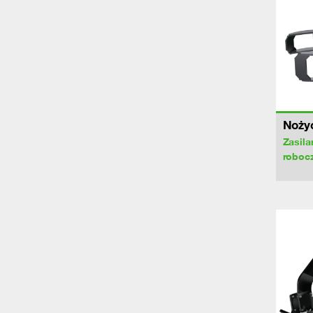
Noży
Zasila
roboc