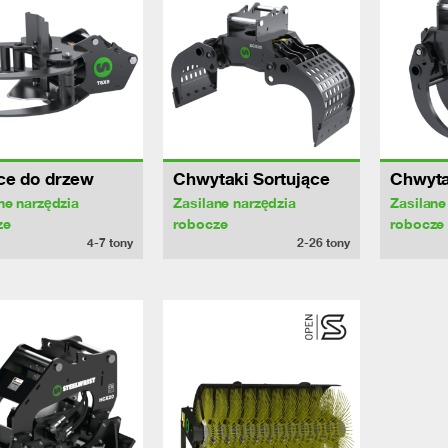
ce do drzew
Chwytaki Sortujące
Chwyta
ne narzędzia
Zasilane narzędzia
Zasilane
ze
robocze
robocze
4-7
tony
2-26
tony