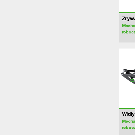
Zryw
Mecha
roboc
Widły
Mecha
roboc