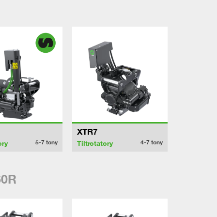
XTR7
5-7
tony
4-7
tony
ory
Tiltrotatory
60R