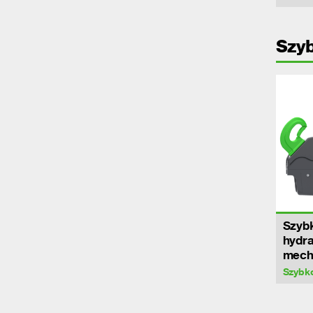
Szy
Szyb
hydra
mech
Szybk