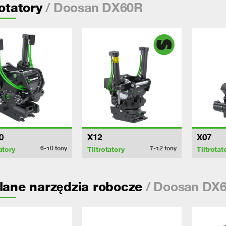
/ Doosan DX60R
rotatory
0
X12
X07
6-10
tony
7-12
tony
atory
Tiltrotatory
Tiltrotat
/ Doosan DX
lane narzędzia robocze