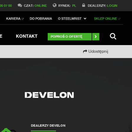
Switch to Belgique
26 07 00
CZAT:
ONLINE
RYNEK:
PL
DEALERZY:
LOGIN
Switch to North America
I
KARIERA
DO POBRANIA
O STEELWRIST
SKLEP ONLINE
h to Germany
ch to Australia
Stay
SZUKAJ
E
KONTAKT
POPROŚ O OFERTĘ
Udostępnij
DEALERZY DEVELON