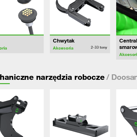
Chwytak
Centra
smaro
2-33
tony
oria
Akcesoria
Akcesor
/ Doosa
haniczne narzędzia robocze