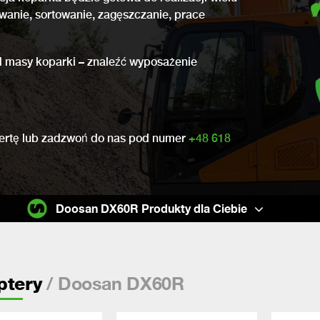
owanie, sortowanie, zagęszczanie, prace
 od masy koparki – znaleźć wyposażenie
ofertę lub zadzwoń do nas pod numer
+48 618
Doosan DX60R Produkty dla Ciebie
/ Doosan DX60R
ptery