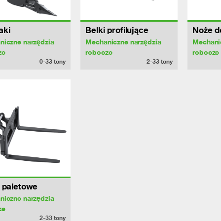
aki
Belki profilujące
Noże do
niczne narzędzia
Mechaniczne narzędzia
Mechani
ze
robocze
robocze
0-33
tony
2-33
tony
 paletowe
niczne narzędzia
ze
2-33
tony