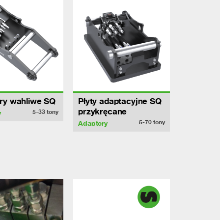
ry wahliwe SQ
Płyty adaptacyjne SQ
przykręcane
5-33
tony
y
5-70
tony
Adaptery