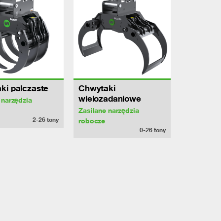
ki palczaste
Chwytaki
wielozadaniowe
 narzędzia
Zasilane narzędzia
2-26
tony
robocze
0-26
tony