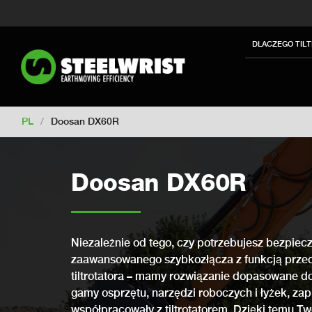
Switch to New Zealand
Switch to S
Switch to International
Switch to U
DLACZEGO TIL
Switch to Netherlands
Switch to Ko
Switch to France
Switch to Finland
Change market
PL
/
Doosan DX60R
Doosan DX60R
Niezależnie od tego, czy potrzebujesz bezpiecz
zaawansowanego szybkozłącza z funkcją przech
tiltrotatora – mamy rozwiązanie dopasowane do
gamy osprzętu, narzędzi roboczych i łyżek, zap
współpracowały z tiltrotatorem. Dzięki temu Tw