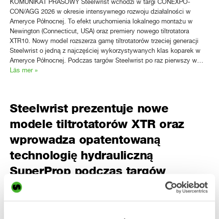
KOMUNIKAT PRASOWY Steelwrist wchodzi w targi CONEXPO-
CON/AGG 2026 w okresie intensywnego rozwoju działalności w
Ameryce Północnej. To efekt uruchomienia lokalnego montażu w
Newington (Connecticut, USA) oraz premiery nowego tiltrotatora
XTR10. Nowy model rozszerza gamę tiltrotatorów trzeciej generacji
Steelwrist o jedną z najczęściej wykorzystywanych klas koparek w
Ameryce Północnej. Podczas targów Steelwrist po raz pierwszy w…
Läs mer »
Steelwrist prezentuje nowe
modele tiltrotatorów XTR oraz
wprowadza opatentowaną
technologię hydrauliczną
SuperProp podczas targów
Svenska Maskinmässan
KOMUNIKAT PRASOWY Podczas targów Svenska Maskinmässan w