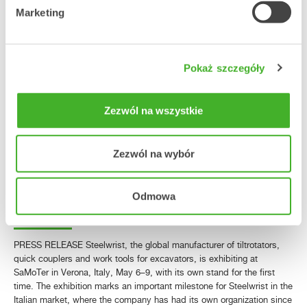
Marketing
prezentacji systemu sterowania QuantumConnect, dwóm
elektrycznym koparkom wyposażonym w tiltrotatory Steelwrist oraz
oficjalnemu ogłoszeniu rozszerzenia standardu Open-S o nowy
rozmiar…
Pokaż szczegóły
Läs mer »
Zezwól na wszystkie
Steelwrist makes its SaMoTer
debut with live demonstrations,
Zezwól na wybór
third-generation XTR tiltrotators
and award-winning SQ40
Odmowa
technology
PRESS RELEASE Steelwrist, the global manufacturer of tiltrotators,
quick couplers and work tools for excavators, is exhibiting at
SaMoTer in Verona, Italy, May 6–9, with its own stand for the first
time. The exhibition marks an important milestone for Steelwrist in the
Italian market, where the company has had its own organization since