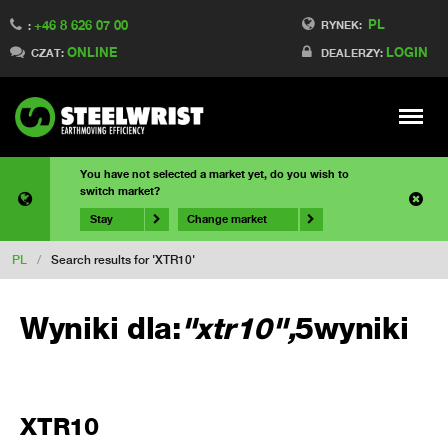
PL
+46 8 626 07 00
RYNEK:
:
ONLINE
LOGIN
CZAT:
DEALERZY:
Meny
You have not selected a market yet, do you wish to
switch market?
Stay
Change market
PL
/
Search results for 'XTR10'
Wyniki dla:
"xtr10",
5wyniki
XTR10