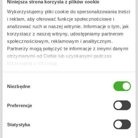
Niniejsza strona korzysta z plików cookie
Sztokholmie Steelwrist zaprezentuje dwa kolejne modele tiltrotatorów
trzeciej generacji z serii XTR oraz po raz pierwszy oficjalnie
Wykorzystujemy pliki cookie do spersonalizowania treści
przedstawi SuperProp – opatentowaną technologię hydrauliki
i reklam, aby oferować funkcje społecznościowe i
proporcjonalnej z pełną kompensacją ciśnienia. Na największym w
analizować ruch w naszej witrynie. Informacje o tym, jak
historii firmy stoisku o powierzchni 1000 m² odwiedzający będą mogli
zobaczyć wszystkie siedem modeli serii XTR, obejrzeć…
korzystasz z naszej witryny, udostępniamy partnerom
Läs mer »
społecznościowym, reklamowym i analitycznym.
Partnerzy mogą połączyć te informacje z innymi danymi
otrzymanymi od Ciebie lub uzyskanymi podczas
Steelwrist prezentuje tiltrotatory
korzystania z ich usług.
serii XTR w Azji i ogłasza
Wybór
rozszerzenie standardu Open-S o
Niezbędne
zgody
rozmiar OS40 podczas targów
CSPI-EXPO
Preferencje
KOMUNIKAT PRASOWY Steelwrist zaprezentuje trzecią generację
Statystyka
tiltrotatorów serii XTR na rynku azjatyckim podczas targów CSPI-
EXPO, które odbędą się w dniach 17–20 czerwca w Tokio w Japonii.
Dzięki prezentacji kilku modeli serii XTR, pierwszej w Japonii