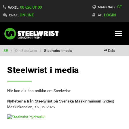
SE
08 626 07 00
Switch to Finland
MARKNAD:
VÄXEL:
ONLINE
LOGIN
Switch to Denmark
CHAT:
ÅF:
Switch to China
Switch to Australia
Stay
Meny
Change market
SE
/
Om Steelwrist
/
Steelwrist i media
Dela
Steelwrist i media
Här kan du läsa artiklar om Steelwrist:
Nyheterna från Steelwrist på Svenska Maskinmässan (video)
Maskinkanalen, 15 juni 2026