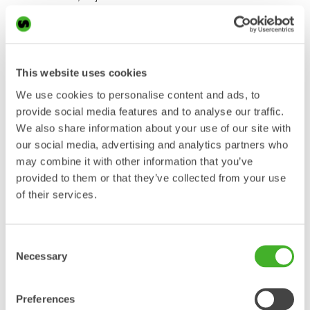
Gearing up for the next 20 years of commitment to efficiency for
This website uses cookies
excavators
We use cookies to personalise content and ads, to
Plant Planet magazine, December 13, 2024
provide social media features and to analyse our traffic.
In 2025 Steelwrist celebrates 20 years in business. Founded in
We also share information about your use of our site with
Sweden back in 2005 manufacturing tiltrotators, quick couplers and
our social media, advertising and analytics partners who
work tools for excavators, the company has grown significantly
may combine it with other information that you’ve
since then, quickly becoming the global player it is today. Read
provided to them or that they’ve collected from your use
about
how Steelwrist has developed the tiltrotator technology and
built a strong brand in the industry.
of their services.
Consent
Building Effective Communication:
Necessary
Selection
Insights from Steelwrist’s Stefan
Stockhaus
Demolition & Recycling International, Industry Insights, November 7,
Preferences
2024