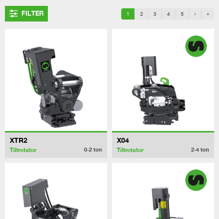
FILTER
1
2
3
4
5
›
»
XTR2
X04
Tiltrotator
Tiltrotator
0-2
ton
2-4
ton