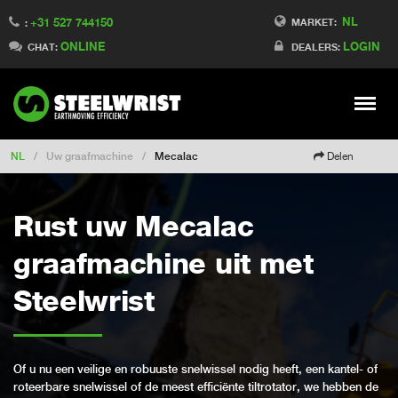
NL
+31 527 744150
Switch to Finland
MARKET:
:
ONLINE
LOGIN
Switch to Denmark
CHAT:
DEALERS:
Switch to China
Switch to Australia
Stay
Meny
Change market
NL
/
Uw graafmachine
/
Mecalac
Delen
Rust uw Mecalac
graafmachine uit met
Steelwrist
Of u nu een veilige en robuuste snelwissel nodig heeft, een kantel- of
roteerbare snelwissel of de meest efficiënte tiltrotator, we hebben de