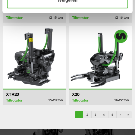
Weigeren
X18
XTR15
Tiltrotator
Tiltrotator
12-16
ton
12-15
ton
XTR20
X20
Tiltrotator
Tiltrotator
15-20
ton
16-22
ton
1
2
3
4
5
›
»