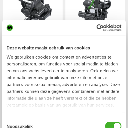
XTR7
X07
Tiltrotator
Tiltrotator
4-7
ton
5-7
ton
Deze website maakt gebruik van cookies
We gebruiken cookies om content en advertenties te
personaliseren, om functies voor social media te bieden
en om ons websiteverkeer te analyseren. Ook delen we
informatie over uw gebruik van onze site met onze
partners voor social media, adverteren en analyse. Deze
partners kunnen deze gegevens combineren met andere
informatie die u aan ze heeft verstrekt of die ze hebben
verzameld op basis van uw gebruik van hun services.
XTR10
X12
Tiltrotator
Tiltrotator
6-10
ton
7-12
ton
Toestemmingsselectie
Noodzakelijk