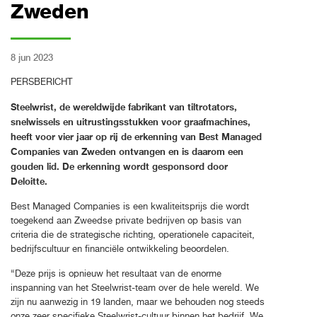
Zweden
8 jun 2023
PERSBERICHT
Steelwrist, de wereldwijde fabrikant van tiltrotators,
snelwissels en uitrustingsstukken voor graafmachines,
heeft voor vier jaar op rij de erkenning van Best Managed
Companies van Zweden ontvangen en is daarom een ​​
gouden lid. De erkenning wordt gesponsord door
Deloitte.
Best Managed Companies is een kwaliteitsprijs die wordt
toegekend aan Zweedse private bedrijven op basis van
criteria die de strategische richting, operationele capaciteit,
bedrijfscultuur en financiële ontwikkeling beoordelen.
“Deze prijs is opnieuw het resultaat van de enorme
inspanning van het Steelwrist-team over de hele wereld. We
zijn nu aanwezig in 19 landen, maar we behouden nog steeds
onze zeer specifieke Steelwrist-cultuur binnen het bedrijf. We