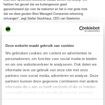
hebben het gevoel dat we buitengewoon goed
gepositioneerd zijn voor de toekomst en het is met grote trots
dat we deze gouden Best Managed Companies-erkenning
ontvangen”, zegt Stefan Stockhaus, CEO van Steelwrist.
Markus Nilsson, Peter Dovrell, Fredrik Segerström, Stefan
Stockhaus, Richard Aulin, Karl Serneberg, Lotta Barclay,
Nicklas Bardh, Monika Bozic, Christian Yanes, Ernö Craciun
Deze website maakt gebruik van cookies
“Dit jaar verwelkomen we vijf bedrijven als gouden leden
We gebruiken cookies om content en advertenties te
nadat we de prijs vier jaar op rij hebben ontvangen. Het is
inspirerend om te zien dat zoveel bedrijven blijven investeren
personaliseren, om functies voor social media te bieden
en hun doelen nastreven”, zegt Therese Kjellberg, partner bij
en om ons websiteverkeer te analyseren. Ook delen we
Deloitte en verantwoordelijk voor Best Managed Companies
informatie over uw gebruik van onze site met onze
in Zweden.
partners voor social media, adverteren en analyse. Deze
Best Managed Companies is in 1993 opgericht door Deloitte
partners kunnen deze gegevens combineren met andere
in Canada en is sindsdien gevestigd in meer dan 20 landen
informatie die u aan ze heeft verstrekt of die ze hebben
wereldwijd. Sweden’s Best Managed Companies werd in
verzameld op basis van uw gebruik van hun services.
2018 gelanceerd door Deloitte en dit jaar wordt de prijs voor
de vijfde keer uitgereikt.