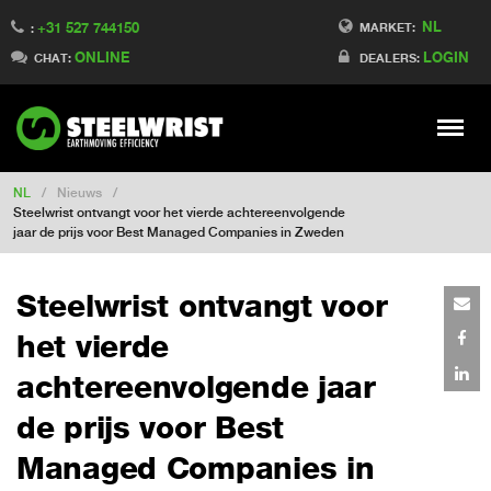
NL
+31 527 744150
Switch to Finland
MARKET:
:
ONLINE
LOGIN
Switch to Denmark
CHAT:
DEALERS:
Switch to China
Switch to Australia
Stay
Meny
Change market
NL
/
Nieuws
/
Steelwrist ontvangt voor het vierde achtereenvolgende
jaar de prijs voor Best Managed Companies in Zweden
Steelwrist ontvangt voor
het vierde
achtereenvolgende jaar
de prijs voor Best
Managed Companies in