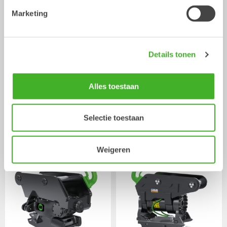
Marketing
Details tonen
Trilblokken
Rolbezems
Hydraulische uitrustingsstukken
Hydraulische uitrustingsstukken
2-26
ton
5-33
ton
Alles toestaan
/ JCB
Kantel - en Rotatie koppeling
HYDRADIG 110W
Selectie toestaan
Weigeren