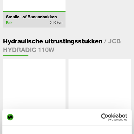
Smalle- of Banaanbakken
Bak
0-40
ton
/ JCB
Hydraulische uitrustingsstukken
HYDRADIG 110W
Sorteergrijpers
Hydraulische palletvorken
Hydraulische uitrustingsstukken
Hydraulische uitrustingsstukken