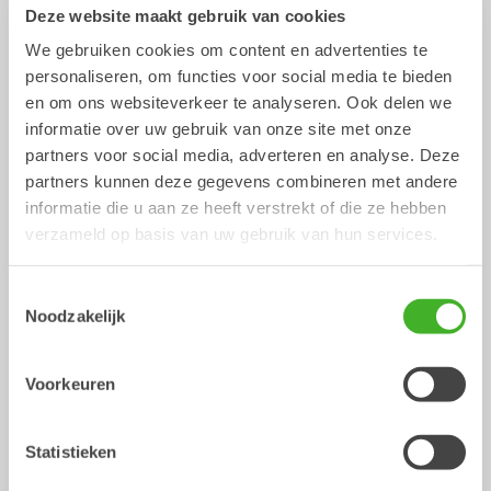
Deze website maakt gebruik van cookies
2-26
ton
10-33
ton
We gebruiken cookies om content en advertenties te
personaliseren, om functies voor social media te bieden
en om ons websiteverkeer te analyseren. Ook delen we
informatie over uw gebruik van onze site met onze
partners voor social media, adverteren en analyse. Deze
partners kunnen deze gegevens combineren met andere
informatie die u aan ze heeft verstrekt of die ze hebben
verzameld op basis van uw gebruik van hun services.
Tanden grijper
Multigrijpers
Toestemmingsselectie
Noodzakelijk
Hydraulische uitrustingsstukken
Hydraulische uitrustingsstukken
2-26
ton
0-26
ton
Voorkeuren
Statistieken