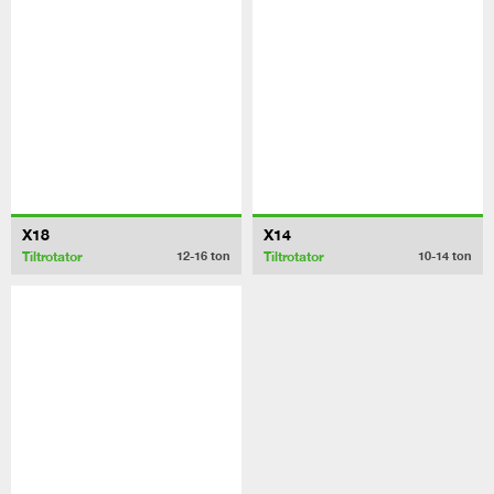
X18
X14
Tiltrotator
Tiltrotator
12-16
ton
10-14
ton