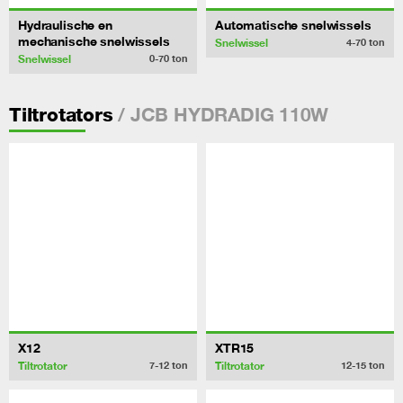
Hydraulische en
Automatische snelwissels
mechanische snelwissels
Snelwissel
4-70
ton
Snelwissel
0-70
ton
/ JCB HYDRADIG 110W
Tiltrotators
X12
XTR15
Tiltrotator
Tiltrotator
7-12
ton
12-15
ton