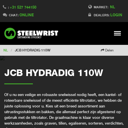
NL
+31 527 744150
Switch to Finland
MARKET:
:
ONLINE
LOGIN
Switch to Denmark
CHAT:
DEALERS:
Switch to China
Switch to Australia
Stay
Meny
Change market
NL
/
JCB HYDRADIG 110W
Delen
JCB HYDRADIG 110W
Of u nu een veilige en robuuste snelwissel nodig heeft, een kantel- of
roteerbare snelwissel of de meest efficiënte tiltrotator, we hebben de
juiste oplossing voor u. Kies uit een breed assortiment aan
uitrustingsstukken en bakken, die allemaal perfect zijn afgestemd op
gebruik met de tiltrotator. De graafmachine is klaar voor diverse
werkzaamheden, zoals graven, tillen, egaliseren, sorteren, verdichten,