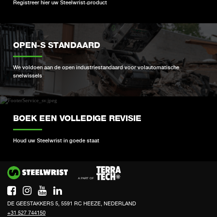
Registreer hier uw Steelwrist-product
OPEN-S STANDAARD
We voldoen aan de open industriestandaard voor volautomatische
snelwissels
BOEK EEN VOLLEDIGE REVISIE
Houd uw Steelwrist in goede staat
Si
DE GEESTAKKERS 5, 5591 RC HEEZE, NEDERLAND
+31 527 744150