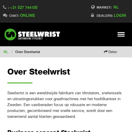
NL
+31 527 744150
Switch to Finland
MARKET:
:
ONLINE
LOGIN
Switch to Denmark
CHAT:
DEALERS:
Switch to China
Switch to Australia
Stay
Meny
Change market
NL
/
Over Steelwrist
Delen
Over Steelwrist
Steelwrist is een wereldwijde fabrikant van tiltrotators, snelwissels
en uitrustingsstukken voor graafmachines met het hoofdkantoor in
Zweden. Een vastberaden focus op robuuste en moderne
producten, gecombineerd met snelle service, wordt door een
toenemend aantal klanten gewaardeerd.