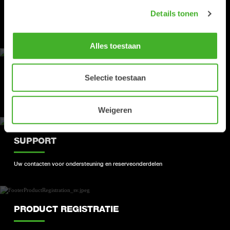
PRODUCTEN
Details tonen
Ontdek ons ​​productaanbod
Alles toestaan
DEALERS
Selectie toestaan
Vind uw dichtstbijzijnde Steelwrist-dealer
Weigeren
SUPPORT
Uw contacten voor ondersteuning en reserveonderdelen
PRODUCT REGISTRATIE