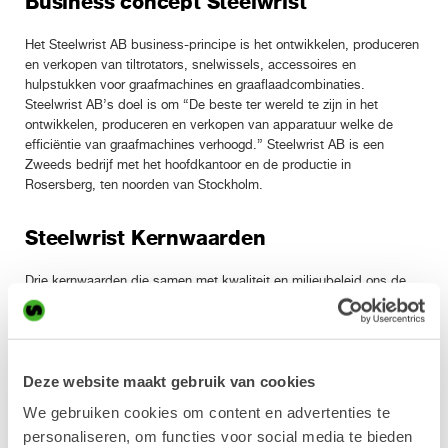
Business concept Steelwrist
Het Steelwrist AB business-principe is het ontwikkelen, produceren
en verkopen van tiltrotators, snelwissels, accessoires en
hulpstukken voor graafmachines en graaflaadcombinaties.
Steelwrist AB’s doel is om “De beste ter wereld te zijn in het
ontwikkelen, produceren en verkopen van apparatuur welke de
efficiëntie van graafmachines verhoogd.” Steelwrist AB is een
Zweeds bedrijf met het hoofdkantoor en de productie in
Rosersberg, ten noorden van Stockholm.
Steelwrist Kernwaarden
Drie kernwaarden die samen met kwaliteit en milieubeleid ons de
weg wijzen hoe om te gaan met klanten, dealers, leveranciers en
werknemers.
Responsiviteit
Deze website maakt gebruik van cookies
We zijn responsief en luisteren actief naar onze klanten. We stellen
vragen totdat we begrijpen wat onze klanten bedoelen en proberen
We gebruiken cookies om content en advertenties te
altijd helder te zijn in onze communicatie. In ons dagelijks werk
personaliseren, om functies voor social media te bieden
betekent dit dat we actief proberen om feedback en suggesties