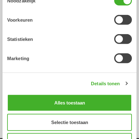
Noodzakelijk
Technische specificatie
Voorkeuren
Metric
Imperial
Statistieken
Ripper
RP30
RP40
RP45
RP50
RP60
Ophanging
S30
S40
S45
S50
S60
Marketing
Machine 
0-2
2-6
6-13
6-13
13-18
gewicht 
[ton]
Details tonen
Gewicht 
32
76
194
195
278
vanaf [kg]
Alles toestaan
Lengte 
485
623
906
906
1009
[mm]
Selectie toestaan