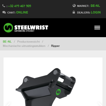
BE-NL
+32 479 467 909
Switch to Finland
MARKET:
:
ONLINE
LOGIN
Switch to Denmark
CHAT:
DEALERS:
Switch to China
Switch to Australia
Stay
Meny
Change market
BE-NL
/
Productoverzicht
/
Mechanische uitrustingsstukken
/
Ripper