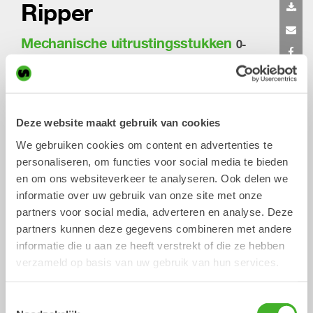
Ripper
Mechanische uitrustingsstukken
0-
33 ton
Maak harde grond en
Deze website maakt gebruik van cookies
oppervlakken efficiënt los
We gebruiken cookies om content en advertenties te
personaliseren, om functies voor social media te bieden
Gebruik de ripper op de graafmachine om door harde of
bevroren grond te breken, stenen, boomwortels of oude
en om ons websiteverkeer te analyseren. Ook delen we
leidingen te verwijderen. Het is een efficiënt
informatie over uw gebruik van onze site met onze
uitrustingsstuk voor het slopen van constructies of het
partners voor social media, adverteren en analyse. Deze
voorbereiden van de grond voordat een graafbak wordt
partners kunnen deze gegevens combineren met andere
gebruikt, wanneer de omstandigheden te moeilijk zijn voor
informatie die u aan ze heeft verstrekt of die ze hebben
normaal graven.
verzameld op basis van uw gebruik van hun services.
Het ontwerp zorgt voor een optimale uitbreekkracht en de
tand van de ripper kan eenvoudig worden vervangen.
Toestemmingsselectie