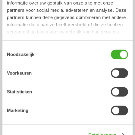
informatie over uw gebruik van onze site met onze
partners voor social media, adverteren en analyse. Deze
partners kunnen deze gegevens combineren met andere
informatie die u aan ze heeft verstrekt of die ze hebben
verzameld op basis van uw gebruik van hun services.
Boomscharen
Sorteergrijpers
Toestemmingsselectie
Hydraulische uitrustingsstukken
Hydraulische uitrustingsstukken
Noodzakelijk
4-7
ton
2-26
ton
Voorkeuren
Statistieken
Marketing
Tanden grijper
Multigrijpers
Details tonen