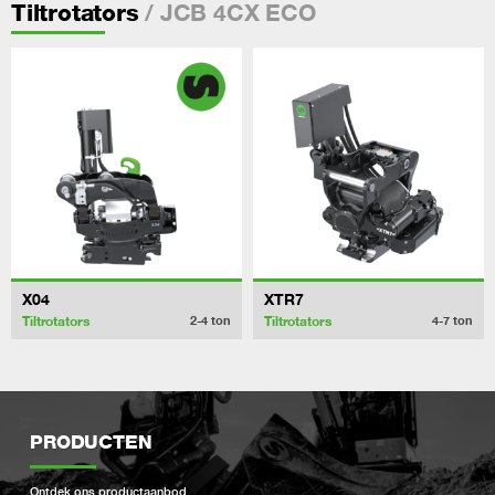
/ JCB 4CX ECO
Tiltrotators
X04
XTR7
Tiltrotators
Tiltrotators
2-4
ton
4-7
ton
PRODUCTEN
Ontdek ons ​​productaanbod