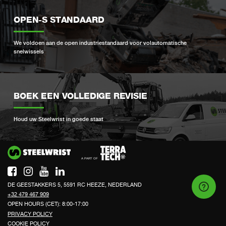
OPEN-S STANDAARD
We voldoen aan de open industriestandaard voor volautomatische
snelwissels
BOEK EEN VOLLEDIGE REVISIE
Houd uw Steelwrist in goede staat
Si
DE GEESTAKKERS 5, 5591 RC HEEZE, NEDERLAND
+32 479 467 909
OPEN HOURS (CET): 8:00-17:00
PRIVACY POLICY
COOKIE POLICY