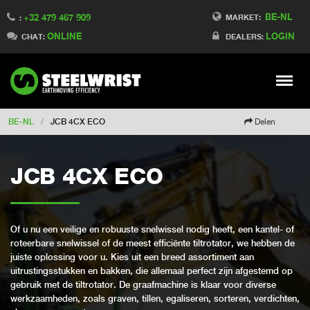
BE-NL
+32 479 467 909
Switch to Finland
MARKET:
:
ONLINE
LOGIN
Switch to Denmark
CHAT:
DEALERS:
Switch to China
Switch to Australia
Stay
Meny
Change market
BE-NL
/
JCB 4CX ECO
Delen
JCB 4CX ECO
Of u nu een veilige en robuuste snelwissel nodig heeft, een kantel- of
roteerbare snelwissel of de meest efficiënte tiltrotator, we hebben de
juiste oplossing voor u. Kies uit een breed assortiment aan
uitrustingsstukken en bakken, die allemaal perfect zijn afgestemd op
gebruik met de tiltrotator. De graafmachine is klaar voor diverse
werkzaamheden, zoals graven, tillen, egaliseren, sorteren, verdichten,