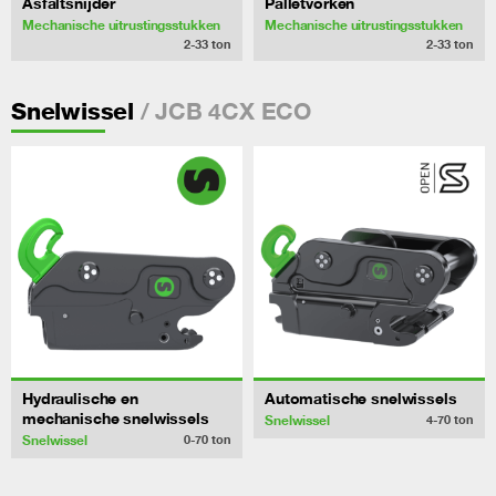
Asfaltsnijder
Palletvorken
Mechanische uitrustingsstukken
Mechanische uitrustingsstukken
2-33
ton
2-33
ton
/ JCB 4CX ECO
Snelwissel
Hydraulische en
Automatische snelwissels
mechanische snelwissels
Snelwissel
4-70
ton
Snelwissel
0-70
ton