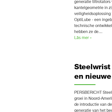
generatie tiltrotator
kantelgeometrie in z
veiligheidsoplossing
OptiLube - een ingeb
technische ontwikkeli
hebben ze de…
Läs mer »
Steelwris
en nieuw
PERSBERICHT Steelw
groei in Noord-Ameri
de introductie van de
generatie van het be