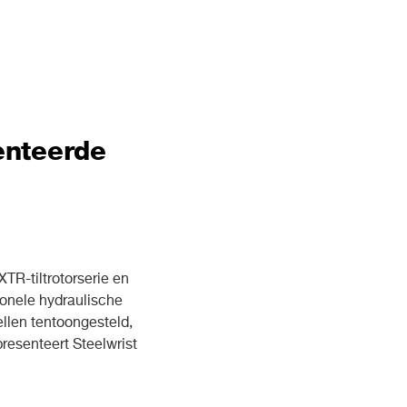
enteerde
R-tiltrotorserie en
ionele hydraulische
llen tentoongesteld,
resenteert Steelwrist