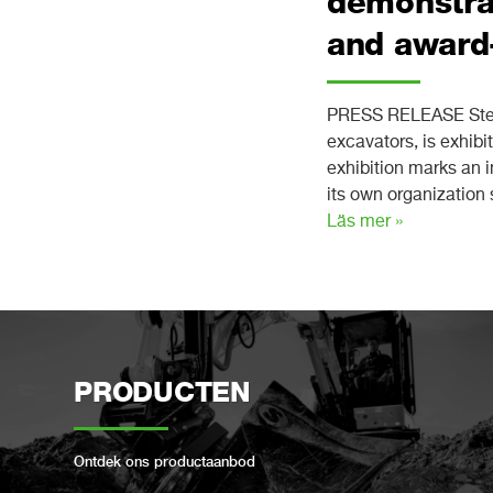
demonstrat
and award
PRESS RELEASE Steelwr
excavators, is exhibi
exhibition marks an 
its own organization
Läs mer »
PRODUCTEN
Ontdek ons ​​productaanbod