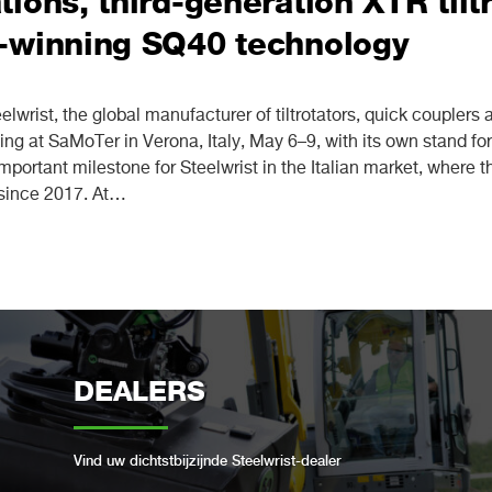
ions, third-generation XTR tilt
-winning SQ40 technology
ist, the global manufacturer of tiltrotators, quick couplers a
ting at SaMoTer in Verona, Italy, May 6–9, with its own stand for 
important milestone for Steelwrist in the Italian market, where
 since 2017. At…
DEALERS
Vind uw dichtstbijzijnde Steelwrist-dealer