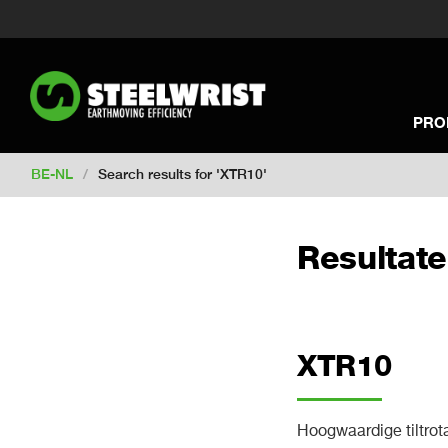
Switch to New Zealand
Switch to S
Switch to United Kingdom
Switch 
Switch to Netherlands
Switch to Ko
Switch to France
Switch to Finland
PRO
Change market
BE-NL
/
Search results for 'XTR10'
Resultate
XTR10
Hoogwaardige tiltrot