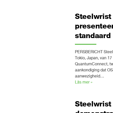
Steelwrist
presenteer
standaard
PERSBERICHT Steelwri
Tokio, Japan, van 17
QuantumConnect, twee
aankondiging dat OS4
aanwezigheid…
Läs mer »
Steelwrist