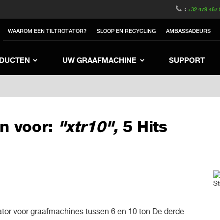
witzerland
Switch to Austria
Switch to Belgique
:
+32 479 467 
to Sweden
Switch to Poland
Switch to Norway
WAAROM EEN TILTROTATOR?
SLOOP EN RECYCLING
AMBASSADEURS
rea
Switch to Japan
Switch to Italy
Switc
Switch to Denmark
Switch to China
Swit
DUCTEN
UW GRAAFMACHINE
SUPPORT
n voor:
"xtr10",
5 Hits
ator voor graafmachines tussen 6 en 10 ton De derde