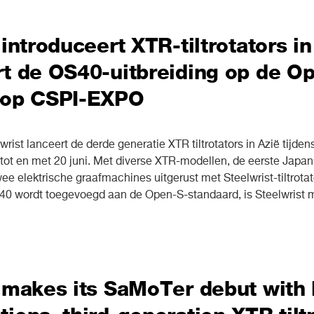
 introduceert XTR-tiltrotators in
t de OS40-uitbreiding op de O
 op CSPI-EXPO
st lanceert de derde generatie XTR tiltrotators in Azië tijde
 tot en met 20 juni. Met diverse XTR-modellen, de eerste Japan
 elektrische graafmachines uitgerust met Steelwrist-tiltrotato
0 wordt toegevoegd aan de Open-S-standaard, is Steelwrist me
 makes its SaMoTer debut with 