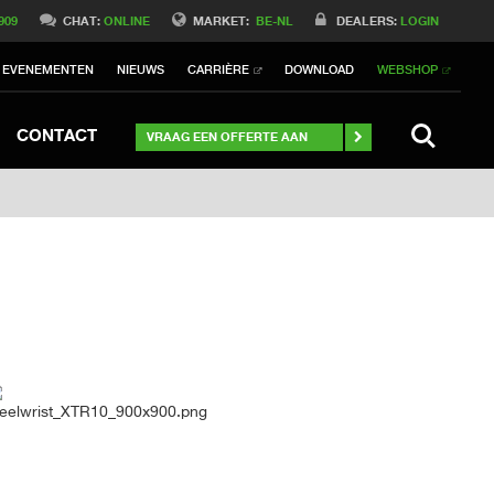
Switch to International
909
CHAT:
ONLINE
MARKET:
BE-NL
DEALERS:
LOGIN
Switch to North America
EVENEMENTEN
NIEUWS
CARRIÈRE
DOWNLOAD
WEBSHOP
h to Germany
ch to Australia
Stay
SEARCH
CONTACT
VRAAG EEN OFFERTE AAN