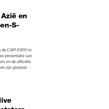
 Azië en
pen-S-
ns de CSPI-EXPO in
se presentatie van
rs en de officiële
t zijn grootste
live