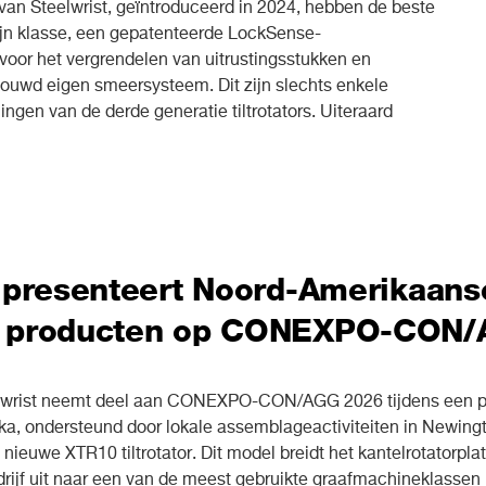
s van Steelwrist, geïntroduceerd in 2024, hebben de beste
ijn klasse, een gepatenteerde LockSense-
 voor het vergrendelen van uitrustingsstukken en
ouwd eigen smeersysteem. Dit zijn slechts enkele
ngen van de derde generatie tiltrotators. Uiteraard
t presenteert Noord-Amerikaans
e producten op CONEXPO-CON/
rist neemt deel aan CONEXPO-CON/AGG 2026 tijdens een pe
ka, ondersteund door lokale assemblageactiviteiten in Newing
 nieuwe XTR10 tiltrotator. Dit model breidt het kantelrotatorpl
drijf uit naar een van de meest gebruikte graafmachineklassen