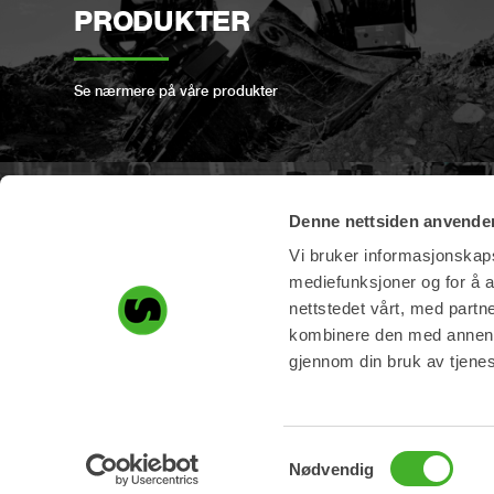
PRODUKTER
Se nærmere på våre produkter
Denne nettsiden anvende
Produkt registrering
Vi bruker informasjonskapsl
mediefunksjoner og for å a
nettstedet vårt, med part
Register ditt Steelwrist produkt her
kombinere den med annen in
gjennom din bruk av tjene
Sitemap
Samtykkevalg
Nødvendig