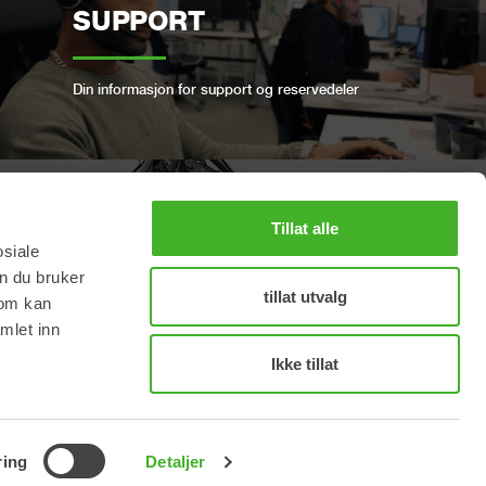
SUPPORT
Din informasjon for support og reservedeler
Tillat alle
BESTILL FULL SERVICE
osiale
n du bruker
tillat utvalg
som kan
Hold din Steelwrist i god stand
mlet inn
Ikke tillat
INGSTIJDEN (CET): 8:00 - 16:00
PRIVACY POLICY
COOKIE POLICY
ring
Detaljer