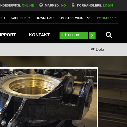
Switch to Belgique
NDESERVICE:
ONLINE
MARKED:
NO
FORHANDLERE:
LOGIN
Switch to North America
TER
KARRIERE
DOWNLOAD
OM STEELWRIST
WEBSHOP
h to Germany
ch to Australia
Stay
SEARCH 
UPPORT
KONTAKT
FÅ TILBUD
Dele