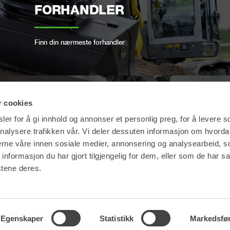
FORHANDLER
Finn din nærmeste forhandler
r cookies
OPEN-S STANDARD
er for å gi innhold og annonser et personlig preg, for å levere s
nalysere trafikken vår. Vi deler dessuten informasjon om hvorda
nerne våre innen sosiale medier, annonsering og analysearbeid, 
Vi samsvarer den åpne industristandarden for
formasjon du har gjort tilgjengelig for dem, eller som de har sa
helautomatiske hurtigkoblinger
stene deres.
INDUSTRIVEGEN 9, 2069 JESSHEIM, NORGE
+47 236 502 20
OPEN
Egenskaper
Statistikk
Markedsfø