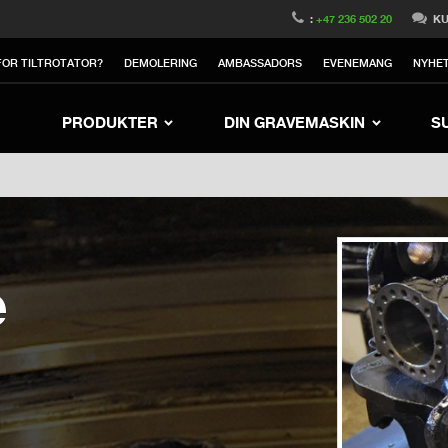
witzerland
Switch to Austria
Switch to Belgium
:
+47 236 502 20
KU
nited Kingdom
Switch to Sweden
Switch to Poland
OR TILTROTATOR?
DEMOLERING
AMBASSADORS
EVENEMANG
NYHE
rea
Switch to Japan
Switch to Italy
Switc
Switch to Denmark
Switch to China
Swit
PRODUKTER
DIN GRAVEMASKIN
S
e
n