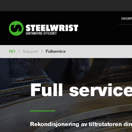
Switch to New Zealand
Switch to S
Switch to International
Switch to U
HVORF
Switch to Netherlands
Switch to Ko
Switch to France
Switch to Finland
Change market
NO
/
Support
/
Fullservice
Full servic
Rekondisjonering av tiltrotatoren di