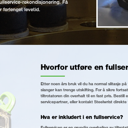
 fullservice-rekondisjonering. Få
r forlenget levetid.
Hvorfor utføre en fullse
Etter noen års bruk vil du ha normal slitasje på t
slanger kan trenge utskifting. For å sikre fortsat
tiltrotatoren din overhalt til en fast pris. Bestil
servicepartner, eller kontakt Steelwrist direkte
Hva er inkludert i en fullservice?
Fullservicen er en grundig overhaling av tiltrot