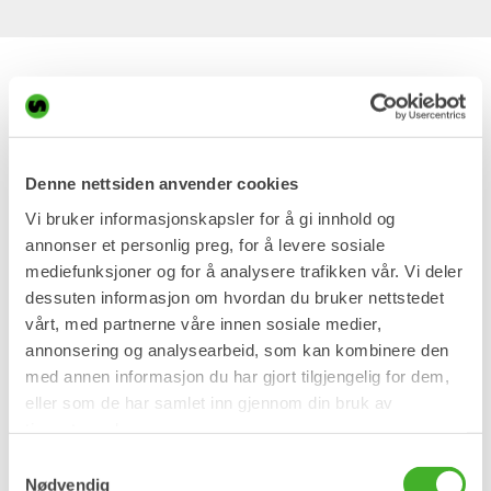
Øk din gravemaskins
allsidighet med ett
tiltfeste eller ett rotorfeste
Denne nettsiden anvender cookies
Vi bruker informasjonskapsler for å gi innhold og
annonser et personlig preg, for å levere sosiale
Når du ikke trenger full tiltrotator funksjonalitet er tiltfeste og
mediefunksjoner og for å analysere trafikken vår. Vi deler
rotorfeste alternativer som vil øke allsidigheten til din
dessuten informasjon om hvordan du bruker nettstedet
gravemaskin. Installation er enkel og man trenger ikke eget
vårt, med partnerne våre innen sosiale medier,
kontroll system. Enten det handler om veibygging, landskaps
annonsering og analysearbeid, som kan kombinere den
arkitetur, planere skråninger eller grave grøfter, gjør våre
tiltfester og rotorfester at du kan bruke redskapene dine
med annen informasjon du har gjort tilgjengelig for dem,
effektivt.
eller som de har samlet inn gjennom din bruk av
tjenestene deres.
Samtykkevalg
For lett til moderat arbeide hvor rotasjon ikke er avgjørende ,
Nødvendig
men å kunne vinkle redskapet forbedrer effektiviteten så er