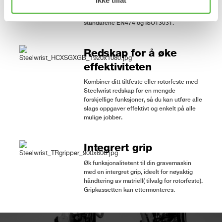
Ikke tillat
Pin Lock eller Locksense sikkerhets
system, løsninger som oppfyller kravene i
standarene EN474 og ISO13031.
Redskap for å øke
effektiviteten
Kombiner ditt tiltfeste eller rotorfeste med
Steelwrist redskap for en mengde
forskjellige funksjoner, så du kan utføre alle
slags oppgaver effektivt og enkelt på alle
mulige jobber.
Integrert grip
Øk funksjonalitetent til din gravemaskin
med en intergret grip, ideelt for nøyaktig
håndtering av matriell( tilvalg for rotorfeste).
Gripkassetten kan ettermonteres.