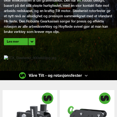
øker effektiviteten til din gravemaskin. Den har ett robust design,
basert på det stål støpte hurtigfestet, med en stor kontakt flate mot
arbeids redskapet, og en kraftig Tilt motor. Steelwrist rotorfester gir
et nytt nivå av allsidighet og presisjon sammenlignet med et standard
Hk-feste. Den Robuste Gearkassen sørger for presis og effektiv
rotasjon av alle arbeidsverktøy og Hoyfløde svivel gjør at man kan
bruke verktøy som krever mye olje.
Les mer
Våre Tilt - og rotasjonsfester