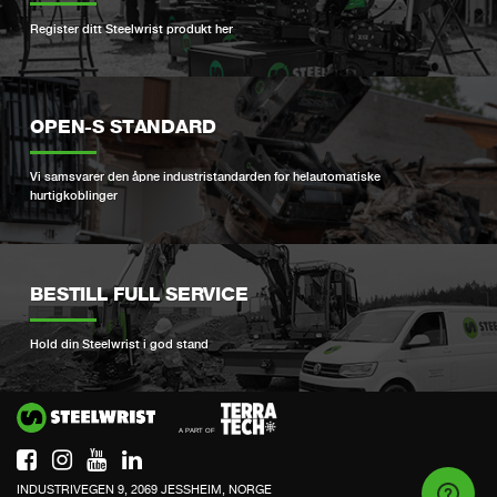
Register ditt Steelwrist produkt her
OPEN-S STANDARD
Vi samsvarer den åpne industristandarden for helautomatiske
hurtigkoblinger
BESTILL FULL SERVICE
Hold din Steelwrist i god stand
Si
INDUSTRIVEGEN 9, 2069 JESSHEIM, NORGE