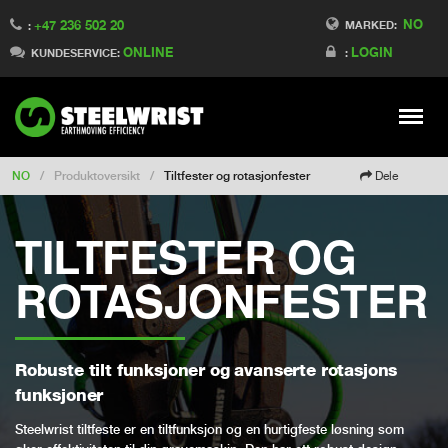
NO
+47 236 502 20
Switch to Finland
MARKED:
:
ONLINE
LOGIN
Switch to Denmark
KUNDESERVICE:
:
Switch to China
Switch to Australia
Stay
Meny
Change market
NO
/
Produktoversikt
/
Tiltfester og rotasjonfester
Dele
TILTFESTER OG
ROTASJONFESTER
Robuste tilt funksjoner og avanserte rotasjons
funksjoner
Steelwrist tiltfeste er en tiltfunksjon og en hurtigfeste løsning som