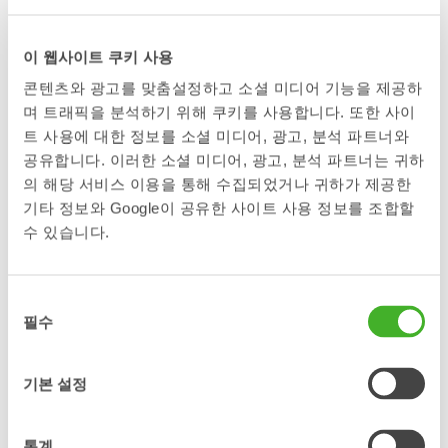
몇 년 동안 사용하면 틸트로테이터에 자연스러운 마모가 발생합
니다. 부싱, 베어링, 호스와 같은 마모 부품의 교체가 필요할 수
있습니다. 지속적인 작동 신뢰성과 긴 서비스 수명을 보장하기
이 웹사이트 쿠키 사용
위해, 정찰제로 틸트로테이터를 재생 정비받으실 수 있습니다.
콘텐츠와 광고를 맞춤설정하고 소셜 미디어 기능을 제공하
스틸리스트 서비스 파트너에게 풀 서비스(재생 정비) 재생 정비
를 예약하거나, 주문 방법에 대한 안내를 받으시려면 스틸리스트
며 트래픽을 분석하기 위해 쿠키를 사용합니다. 또한 사이
에 직접 문의하십시오.
트 사용에 대한 정보를 소셜 미디어, 광고, 분석 파트너와
공유합니다. 이러한 소셜 미디어, 광고, 분석 파트너는 귀하
풀 서비스(재생 정비)에는 무엇이 포함
의 해당 서비스 이용을 통해 수집되었거나 귀하가 제공한
기타 정보와 Google이 공유한 사이트 사용 정보를 조합할
되나요?
수 있습니다.
풀 서비스(재생 정비)는 다음을 포함하는 틸트로테이터의 정밀
재생 정비입니다.
동
분해
필수
의
정밀 세척
선
택
검사
기본 설정
마모 부품 교체
재조립
통계