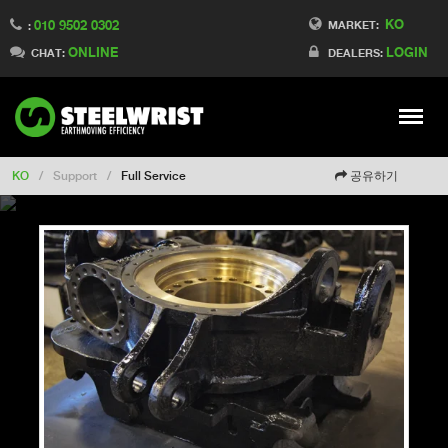
KO
010 9502 0302
Switch to Finland
MARKET:
:
ONLINE
LOGIN
Switch to Denmark
CHAT:
DEALERS:
Switch to China
Switch to Australia
Stay
Meny
Change market
KO
/
Support
/
Full Service
공유하기