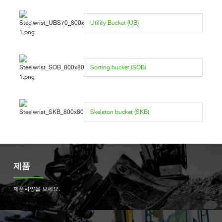
Utility Bucket (UB)
Sorting bucket (SOB)
Skeleton bucket (SKB)
제품
제품사양을 보세요.