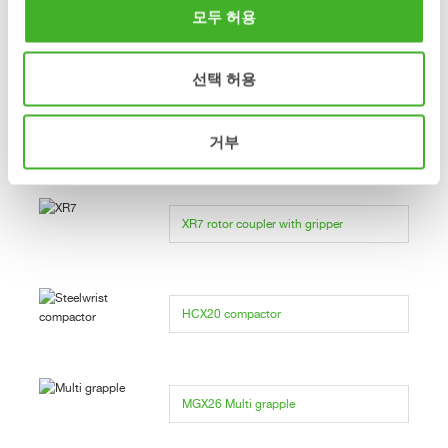
모두 허용
XR7 rotor coupler without gripper
선택 허용
거부
XR7 rotor coupler with gripper
XR7 rotor coupler with gripper
HCX20 compactor
MGX26 Multi grapple