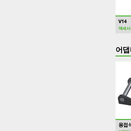
V14
액세서
어댑
용접식