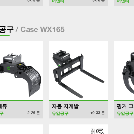
0-75
톤
3-70
톤
어댑터
어댑터
/ Case WX165
공구
게류
자동 지게발
핑거 
2-26
톤
10-33
톤
구
유압공구
유압공구