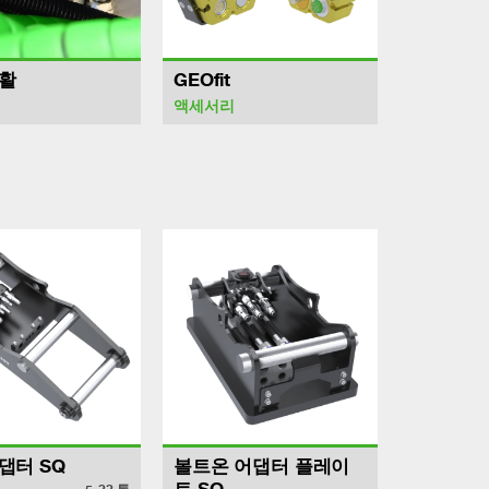
활
GEOfit
액세서리
댑터 SQ
볼트온 어댑터 플레이