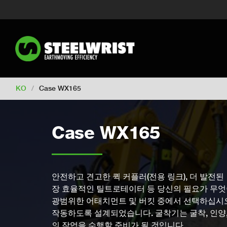
Switch to New Zealand
Switch to S
Switch to International
Switch to U
Switch to North America
Switch to 
Switch to France
Switch to Finland
Change market
KO
/
Case WX165
Case WX165
안전하고 견고한 퀵 커플러(전용 링크), 더 발전된 
장 효율적인 틸트로테이터 등 당신의 필요가 무엇
광범위한 어태치먼트 및 버킷 중에서 선택하십시오
작동하도록 설계되었습니다. 굴착기는 굴착, 인양, 
의 작업을 수행할 준비가 될 것입니다.