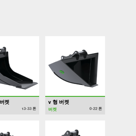
 버켓
v 형 버켓
13-33
톤
0-22
톤
버켓