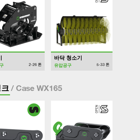
기
바닥 청소기
2-26
톤
5-33
톤
구
유압공구
/ Case WX165
링크