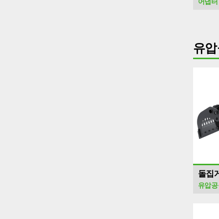
어댑터
유압
돌집
유압공