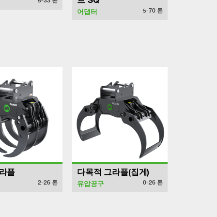
트 SQ
5-33
톤
5-70
톤
어댑터
그라플
다목적 그라플(집게)
2-26
톤
0-26
톤
유압공구