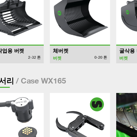
작업용 버켓
체버켓
굴삭용
2-32
톤
0-20
톤
버켓
버켓
/ Case WX165
서리