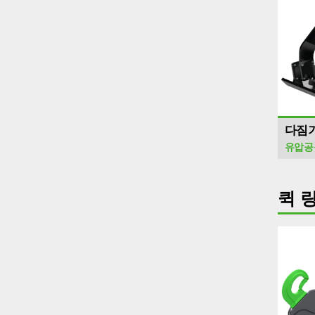
다짐
유압공
퀵 