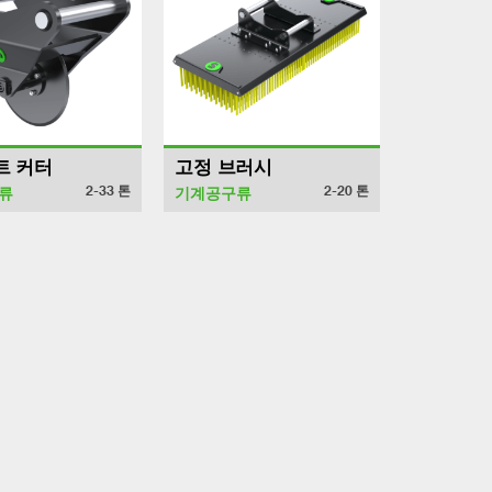
트 커터
고정 브러시
2-33
톤
2-20
톤
류
기계공구류