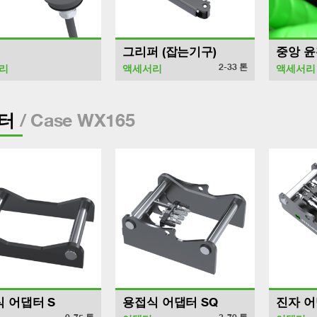
그리퍼 (잡는기구)
중앙 윤
2-33
톤
리
액세서리
액세서리
/ Case WX165
터
 어댑터 S
용접식 어댑터 SQ
진자 어