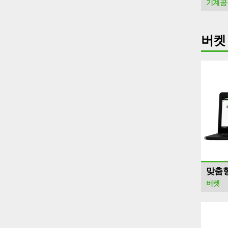
기계공
버켓
맞춤형
버켓