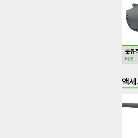
분류
버켓
액세