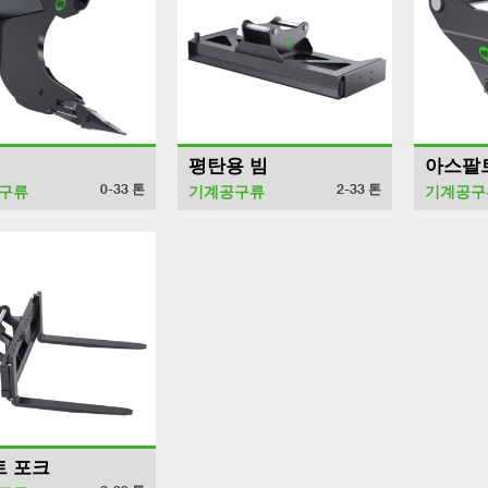
평탄용 빔
아스팔
0-33
톤
2-33
톤
구류
기계공구류
기계공구
트 포크