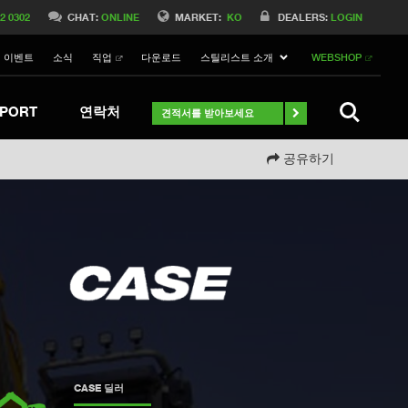
Switch to Belgique
02 0302
CHAT:
ONLINE
MARKET:
KO
DEALERS:
LOGIN
Switch to Norway
이벤트
소식
직업
다운로드
스틸리스트 소개
WEBSHOP
Switch to Germany
ch to Australia
Stay
검색하기
PORT
연락처
견적서를 받아보세요
공유하기
CASE 딜러