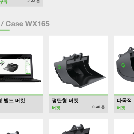
2-33
톤
구류
/ Case WX165
 빌드 버킷
평탄형 버켓
다목적
0-40
톤
버켓
버켓