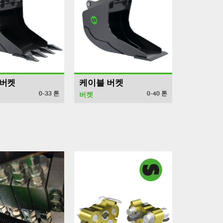
 버켓
케이블 버켓
0-33
톤
0-40
톤
버켓