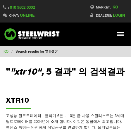
KO
010 9502 0302
Switch to Finland
MARKET:
:
ONLINE
LOGIN
Switch to Denmark
CHAT:
DEALERS:
Switch to China
Switch to Australia
Stay
Meny
Change market
KO
/
Search results for 'XTR10'
”
"xtr10",
5 결과
” 의 검색결과
XTR10
고성능 틸트로테이터 , 굴착기 6톤 ~ 10톤 급 사용 스틸리스트는 3세대
틸트로테이터를 2024년에 소개 합니다. 이것은 동급에서 최고입니다.
록센스 특허는 안전하게 작업공구를 연결하게 합니다. 옵티멀루브는