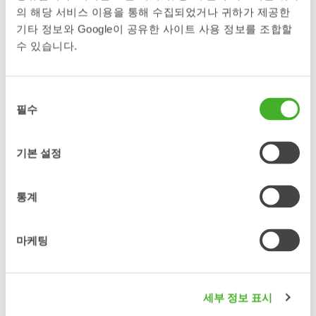
스틸리스트, ‘스웨덴 마스킨메산’서 신
의 해당 서비스 이용을 통해 수집되었거나 귀하가 제공한
형 XTR 틸트로테이터 모델 공개 및 특
기타 정보와 Google이 공유한 사이트 사용 정보를 조합할
수 있습니다.
허 기술 ‘슈퍼프롭(SuperProp)’ 유압
시스템 최초 도입
동
필수
의
보도자료 글로벌 굴착기 어태치먼트 전문 제조기업 스틸리스트
선
(Steelwrist)가 스톡홀름에서 개최되는 ‘스웨덴 마스킨메산(Svenska
Maskinmässan)’ 전시회에서 3세대 XTR 틸트로테이터 라인업의 신규
택
기본 설정
모델 2종을 최초로 공개하고, 압력 보상형 비례 제어 유압 특허 기술인
‘슈퍼프롭(SuperProp)’을 공식 도입한다고 발표했다. 스틸리스트는 총
7종의 XTR 전 모델 전시, 역동적인 라이브 시연회, 1,000제곱미터(㎡)
통계
규모의 초대형 부스 운영 및 오픈에스(Open-S) 표준 확산을 중심으로
역대 최대…
Läs mer »
마케팅
Steelwrist makes its SaMoTer
세부 정보 표시
debut with live demonstrations,