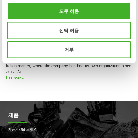
third-generation XTR tiltrotators
모두 허용
and award-winning SQ40
technology
선택 허용
PRESS RELEASE Steelwrist, the global manufacturer of tiltrotators,
quick couplers and work tools for excavators, is exhibiting at
거부
SaMoTer in Verona, Italy, May 6–9, with its own stand for the first
time. The exhibition marks an important milestone for Steelwrist in the
Italian market, where the company has had its own organization since
2017. At…
Läs mer »
제품
제품사양을 보세요.