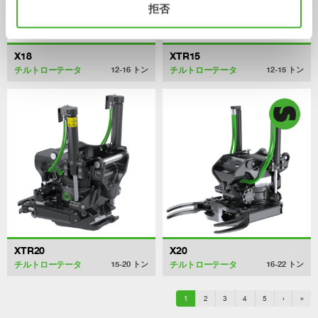
拒否
X18
XTR15
チルトローテータ
チルトローテータ
12-16
トン
12-15
トン
XTR20
X20
チルトローテータ
チルトローテータ
15-20
トン
16-22
トン
1
2
3
4
5
›
»