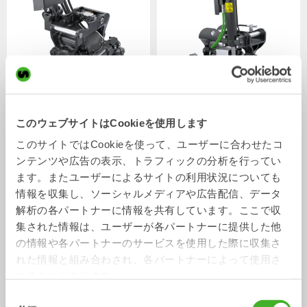
XTR7
X07
チルトローテータ
チルトローテータ
4-7
トン
5-7
トン
このウェブサイトはCookieを使用します
このサイトではCookieを使って、ユーザーに合わせたコ
ンテンツや広告の表示、トラフィックの分析を行ってい
ます。またユーザーによるサイトの利用状況についても
情報を収集し、ソーシャルメディアや広告配信、データ
解析の各パートナーに情報を共有しています。ここで収
集された情報は、ユーザーが各パートナーに提供した他
の情報や各パートナーのサービスを使用した際に収集さ
れた情報と組み合わされ、各パートナーによって使用さ
れることがあります。
XTR10
X12
同
チルトローテータ
チルトローテータ
6-10
トン
7-12
トン