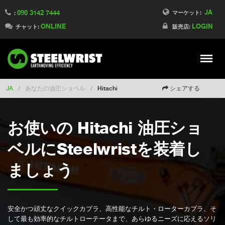
JA
090 3142 7444
Switch to Finland
マーケット:
:
ONLINE
LOGIN
Switch to Denmark
チャット:
販売店:
Switch to China
Switch to Australia
Stay
Meny
Change market
JA
/
あなたの油圧ショベル
/
Hitachi
シェアする
お使いの Hitachi 油圧ショ
ベルにSteelwristを装着し
ましょう
安全かつ頑丈なクイックカプラ、高性能なチルト・ローターカプラ、そ
して最も効率的なチルトローテータまで、あらゆるニーズに応えるソリ