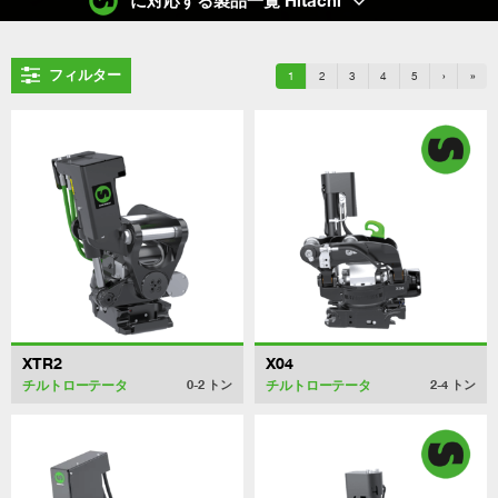
に対応する製品一覧 Hitachi
フィルター
1
2
3
4
5
›
»
XTR2
X04
チルトローテータ
チルトローテータ
0-2
トン
2-4
トン