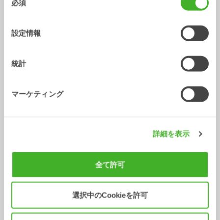
必須
意
の
選
設定情報
択
統計
マーケティング
X14
XTR13
詳細を表示
チルトローテータ
チルトローテータ
10-14
トン
10-13
トン
全て許可
選択中のCookieを許可