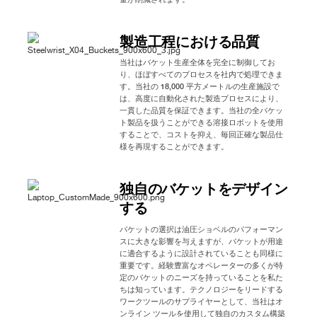
製造工程における品質
当社はバケット生産全体を完全に制御してお
り、ほぼすべてのプロセスを社内で処理できま
す。当社の 18,000 平方メートルの生産施設で
は、高度に自動化された製造プロセスにより、
一貫した品質を保証できます。当社の全バケッ
ト製品を扱うことができる溶接ロボットを使用
することで、コストを抑え、毎回正確な製品仕
様を再現することができます。
独自のバケットをデザイン
する
バケットの選択は油圧ショベルのパフォーマン
スに大きな影響を与えますが、バケットが用途
に適合するように設計されていることも同様に
重要です。経験豊富なオペレーターの多くが特
定のバケットのニーズを持っていることを私た
ちは知っています。テクノロジーをリードする
ワークツールのサプライヤーとして、当社はオ
ンライン ツールを使用して独自のカスタム構築