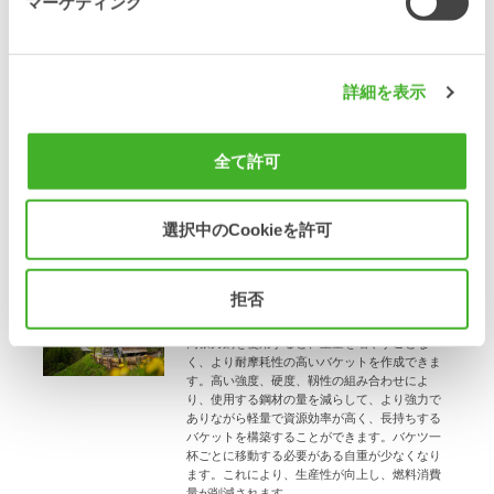
マーケティング
現場作業に適したバケット
の選択
詳細を表示
バケットはどのような条件で使用する必要があ
りますか? 油圧ショベルの大きさはどれくらいで
すか？その地域の地盤や土壌の状態はどうです
全て許可
か？パフォーマンス、生産性、耐久性を最大化
するには、バケットが油圧ショベルに適合する
ことが重要です。私たちは、お客様の特定のニ
ーズに基づいて最適な選択ができるようお手伝
選択中のCookieを許可
いいたします。
拒否
頑丈で軽量
高張力鋼を使用すると、重量を増やすことな
く、より耐摩耗性の高いバケットを作成できま
す。高い強度、硬度、靱性の組み合わせによ
り、使用する鋼材の量を減らして、より強力で
ありながら軽量で資源効率が高く、長持ちする
バケットを構築することができます。バケツ一
杯ごとに移動する必要がある自重が少なくなり
ます。これにより、生産性が向上し、燃料消費
量が削減されます。