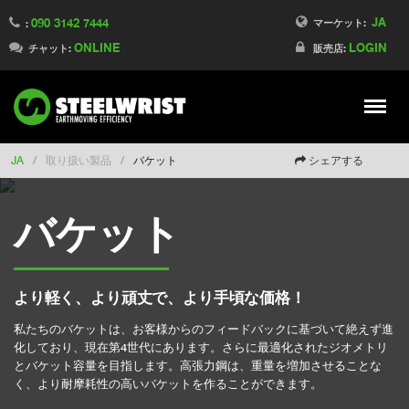
JA
090 3142 7444
Switch to Finland
マーケット:
:
ONLINE
LOGIN
Switch to Denmark
チャット:
販売店:
Switch to China
Switch to Australia
Stay
Meny
Change market
JA
/
取り扱い製品
/
バケット
シェアする
バケット
より軽く、より頑丈で、より手頃な価格！
私たちのバケットは、お客様からのフィードバックに基づいて絶えず進
化しており、現在第4世代にあります。さらに最適化されたジオメトリ
とバケット容量を目指します。高張力鋼は、重量を増加させることな
く、より耐摩耗性の高いバケットを作ることができます。