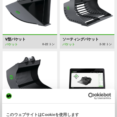
V型バケット
ソーティングバケット
バケット
バケット
0-22
トン
2-32
トン
スケルトンバケット
CUSTOM BUILD
このウェブサイトはCookieを使用します
バケット
バケット
0-20
トン