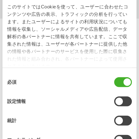
このサイトではCookieを使って、ユーザーに合わせたコ
ンテンツや広告の表示、トラフィックの分析を行ってい
ます。またユーザーによるサイトの利用状況についても
情報を収集し、ソーシャルメディアや広告配信、データ
油圧ショベルに最適化され
解析の各パートナーに情報を共有しています。ここで収
集された情報は、ユーザーが各パートナーに提供した他
たバケット ソリューション
の情報や各パートナーのサービスを使用した際に収集さ
れた情報と組み合わされ、各パートナーによって使用さ
れることがあります。
油圧ショベルのサイズ、設計、地域的要件に適合したバケット
を使用して、特定のニーズに合わせて最適化されたソリューシ
同
ョンを見つけ、生産性を最大化します。当社は常に油圧ショベ
必須
意
ルの効率を念頭に置いて製品を開発しています。重掘削用のバ
の
ケットが必要な場合でも、より軽掘削用のバケットが必要な場
合でも、スチールリストはさまざまな目的に合わせた幅広いバ
選
設定情報
ケットを提供しています。ケーブル/トレンチ、掘削、グレーデ
択
ィング、スケルトン、ソーティング（選別）、ユーティリティ
および V 溝バケット。チルトローテータ、チルトカプラ、また
統計
はローターカプラを併用すると、多くの場合油圧ショベルを移
動せず、特定の作業に必要なバケットの位置を調整できるた
め、効率のレベルが大幅に向上します。