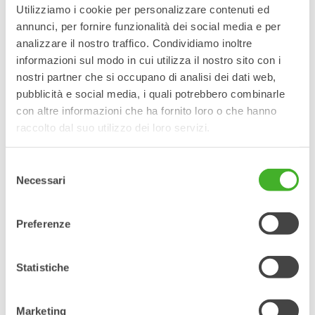
Cosa è incluso nel servizio
Utilizziamo i cookie per personalizzare contenuti ed
annunci, per fornire funzionalità dei social media e per
completo?
analizzare il nostro traffico. Condividiamo inoltre
Il servizio completo consiste in una revisione approfondita
informazioni sul modo in cui utilizza il nostro sito con i
del tiltrotator che comprende:
nostri partner che si occupano di analisi dei dati web,
pubblicità e social media, i quali potrebbero combinarle
Smontaggio
con altre informazioni che ha fornito loro o che hanno
Pulizia accurata
raccolto dal suo utilizzo dei loro servizi.
Ispezione
Sostituzione delle parti soggette a usura
Selezione
Riassemblaggio
Necessari
del
Riverniciare
consenso
Test di tutte le funzioni
Preferenze
Il risultato è un tiltrotator ricondizionato, pronto per molte
altre ore di funzionamento.
Statistiche
Se desideri maggiori informazioni sul servizio completo di
Steelwrist, compila il modulo.
Marketing
Richiesta di servizio completo