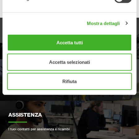
Mostra dettagli
PRODOTTI
Accetta tutti
Esplora la nostra gamma di prodotti
Accetta selezionati
RIVENDITORI
Rifiuta
Trova il rivenditore Steelwrist più vicino
ASSISTENZA
I tuoi contatti per assistenza e ricambi