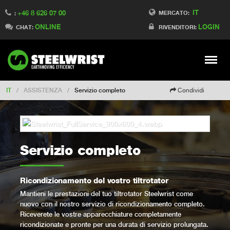
IT
+46 8 626 07 00
Switch to Finland
MERCATO:
:
ONLINE
LOGIN
Switch to Denmark
CHAT:
RIVENDITORI:
Switch to China
Switch to Australia
Stay
Meny
Change market
IT
/
ASSISTENZA
/
Servizio completo
Condividi
Servizio completo
Ricondizionamento del vostro tiltrotator
Mantieni le prestazioni del tuo tiltrotator Steelwrist come
nuovo con il nostro servizio di ricondizionamento completo.
Riceverete le vostre apparecchiature completamente
ricondizionate e pronte per una durata di servizio prolungata.