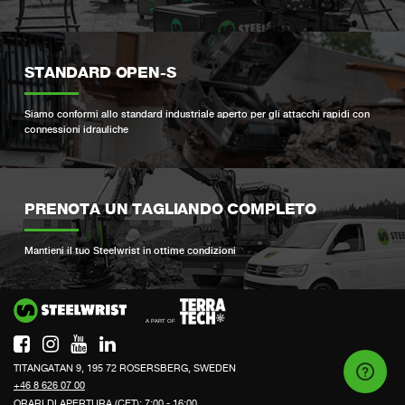
STANDARD OPEN-S
Siamo conformi allo standard industriale aperto per gli attacchi rapidi con
connessioni idrauliche
PRENOTA UN TAGLIANDO COMPLETO
Mantieni il tuo Steelwrist in ottime condizioni
Si
TITANGATAN 9, 195 72 ROSERSBERG, SWEDEN
+46 8 626 07 00
ORARI DI APERTURA (CET): 7:00 - 16:00