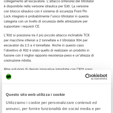
collegamento all’escavatore. L’attacco (inferiore) del tiltrotator
è disponibile nella versione idraulica per S30. La versione
con blocco idraulico con il sistema di sicurezza Front Pin
Lock integrato è probabilmente l’unico tiltrotator in questa
categoria con un livello di sicurezza delle attrezzature per
supportare i requisiti CE.
L’X02 si posiziona tra il più piccolo attacco inclinabile TCX
per macchine inferiori a 2 tonnellate e il tiltrotator X04 per
escavatori da 2,5 a 4 tonnellate. Anche in questo caso
l’obiettivo di X02 è stato quello di realizzare un prodotto in
fusione con il miglior rapporto resistenza-peso e un’altezza di
costruzione ridotta.
Altre soluzioni di design innovative introdotte con l’X02 sono:
Un nuovo design del riduttore che consente di eliminare
facilmente il gioco nel tempo
Cuscinetti senza lubrificazione per una facile
manutenzione
Questo sito web utilizza i cookie
Posizionamento valvole e modulo di controllo per
Utilizziamo i cookie per personalizzare contenuti ed
proteggere da danni esterni
annunci, per fornire funzionalità dei social media e per
Un occhiello o gancio di sollevamento imbullonato come