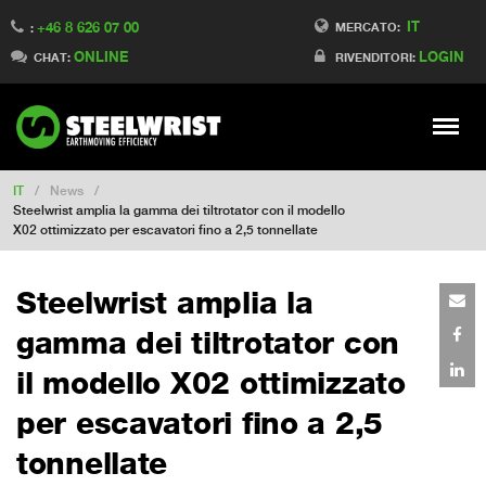
IT
+46 8 626 07 00
Switch to Finland
MERCATO:
:
ONLINE
LOGIN
Switch to Denmark
CHAT:
RIVENDITORI:
Switch to China
Switch to Australia
Stay
Meny
Change market
IT
/
News
/
Steelwrist amplia la gamma dei tiltrotator con il modello
X02 ottimizzato per escavatori fino a 2,5 tonnellate
Steelwrist amplia la
gamma dei tiltrotator con
il modello X02 ottimizzato
per escavatori fino a 2,5
tonnellate