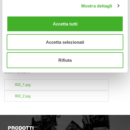
Steelwrist AB
Mostra dettagli
stefan.stockhaus@steelwrist.com
+46 709981321
Accetta tutti
Riguardo Steelwrist
Accetta selezionati
Steelwrist è un produttore globale di Tiltrotator e attacchi
rapidi per escavaori con sede in Svezia. Un focus
determinato su prodotti robusti e moderni, combinato con un
Rifiuta
servizio rapido, è stato apprezzato da un numero crescente
di clienti. Per ulteriori informazioni su Steelwrist, visitare
steelwrist.com.
X02_1.jpg
X02_2.jpg
PRODOTTI