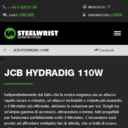
IT
+46 8 626 07 00
Switch to Finland
MERCATO:
:
ONLINE
LOGIN
Switch to Denmark
CHAT:
RIVENDITORI:
Switch to China
Switch to Australia
Stay
Meny
Change market
IT
/
JCB HYDRADIG 110W
Condividi
JCB HYDRADIG 110W
Indipendentemente dal fatto che la vostra esigenza sia un attacco
rapido sicuro e robusto, un attacco inclinabile o rotante più avanzato
o il tiltrotator più efficiente, abbiamo la soluzione per voi. Scegli tra
un’ampia gamma di accessori, attrezzature e benne, tutti progettati
per funzionare perfettamente sotto il tiltrotator. L’escavatore sarà
pronto ad affrontare molteplici tipi di attività, che si tratti di scavo,