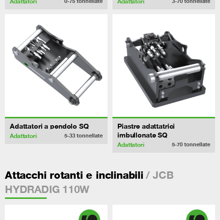
Adattatori
Adattatori
0-75
tonnellate
3-70
tonnellate
Adattatori a pendolo SQ
Piastre adattatrici
imbullonate SQ
Adattatori
5-33
tonnellate
Adattatori
5-70
tonnellate
/ JCB
Attacchi rotanti e inclinabili
HYDRADIG 110W