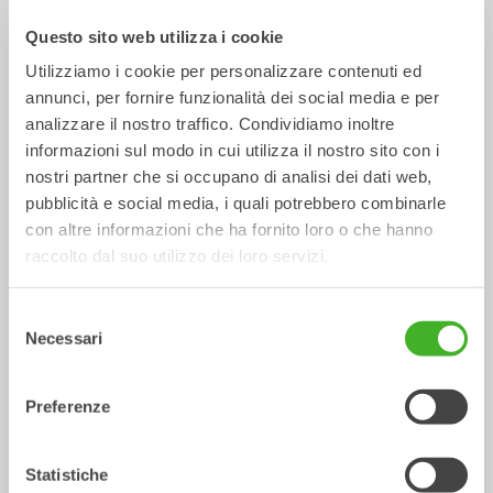
Questo sito web utilizza i cookie
Utilizziamo i cookie per personalizzare contenuti ed
annunci, per fornire funzionalità dei social media e per
analizzare il nostro traffico. Condividiamo inoltre
informazioni sul modo in cui utilizza il nostro sito con i
nostri partner che si occupano di analisi dei dati web,
Compattatori
Spazzatrici
pubblicità e social media, i quali potrebbero combinarle
Attrezzature idrauliche
Attrezzature idrauliche
con altre informazioni che ha fornito loro o che hanno
2-26
tonnellate
5-33
tonnellate
raccolto dal suo utilizzo dei loro servizi.
/ JCB
Attrezzature meccaniche
Selezione
HYDRADIG 110W
Necessari
del
consenso
Preferenze
Statistiche