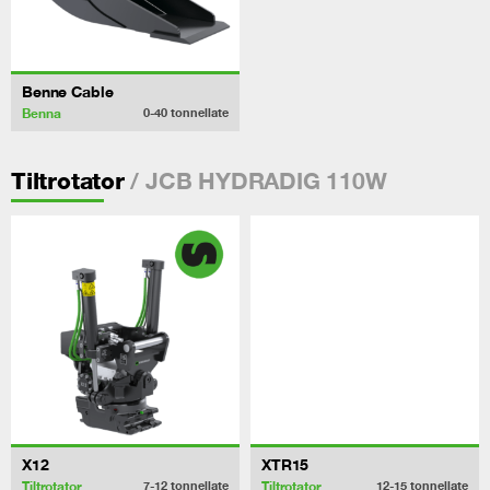
Benne Cable
Benna
0-40
tonnellate
/ JCB HYDRADIG 110W
Tiltrotator
X12
XTR15
Tiltrotator
Tiltrotator
7-12
tonnellate
12-15
tonnellate