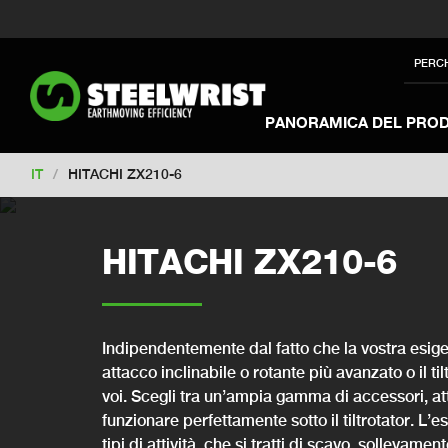
Switch to New Zealand
Switch to S
Switch to International
Switch to U
PERC
Switch to North America
Switch to 
Switch to France
Switch to Finland
PANORAMICA DEL PRO
Change market
IT
/
HITACHI ZX210-6
HITACHI ZX210-6
Indipendentemente dal fatto che la vostra esige
attacco inclinabile o rotante più avanzato o il ti
voi. Scegli tra un’ampia gamma di accessori, att
funzionare perfettamente sotto il tiltrotator. L’
tipi di attività, che si tratti di scavo, solleva