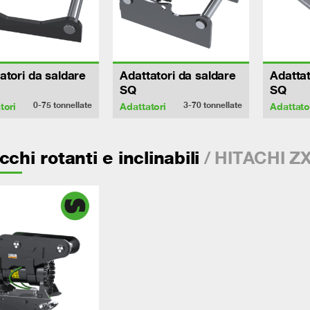
atori da saldare
Adattatori da saldare
Adattat
SQ
SQ
0-75
tonnellate
3-70
tonnellate
tori
Adattatori
Adattato
/ HITACHI Z
cchi rotanti e inclinabili