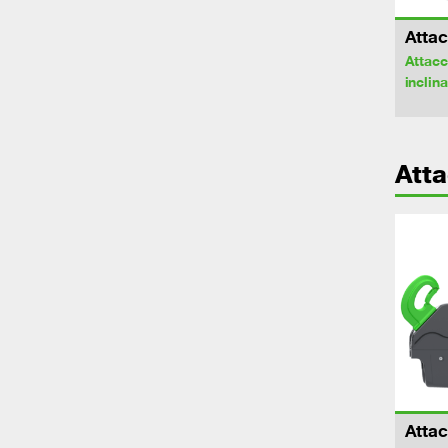
Attac
Attacc
inclina
Att
Attac