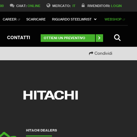
Switch to Belgique
 00
CHAT:
ONLINE
MERCATO:
IT
RIVENDITORI:
LOGIN
Switch to Norway
CAREER
SCARICARE
RIGUARDO STEELWRIST
WEBSHOP
Switch to Germany
ch to Australia
Stay
RICERCA
CONTATTI
OTTIENI UN PREVENTIVO
Condividi
HITACHI DEALERS