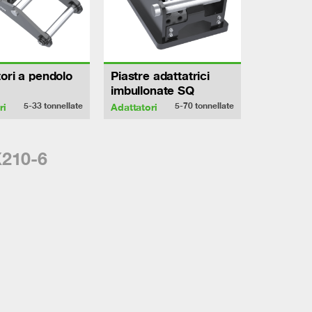
ori a pendolo
Piastre adattatrici
imbullonate SQ
5-33
tonnellate
5-70
tonnellate
ri
Adattatori
X210-6