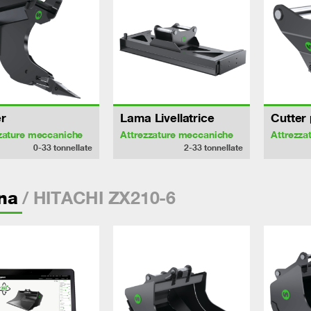
r
Lama Livellatrice
Cutter 
zature meccaniche
Attrezzature meccaniche
Attrezza
0-33
tonnellate
2-33
tonnellate
/ HITACHI ZX210-6
na