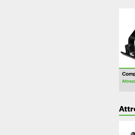
Comp
Attrez
Att