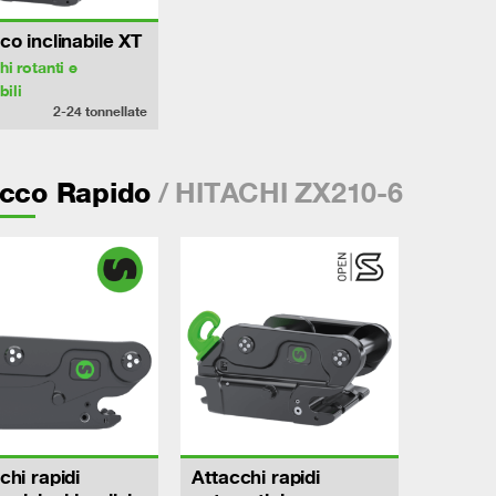
co inclinabile XT
hi rotanti e
bili
2-24
tonnellate
/ HITACHI ZX210-6
acco Rapido
chi rapidi
Attacchi rapidi