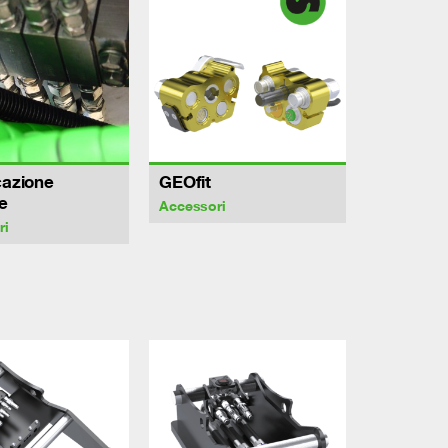
cazione
GEOfit
e
Accessori
ri