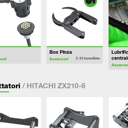
Box Pinza
Lubrifi
central
2-33
tonnellate
sori
Accessori
Accesso
/ HITACHI ZX210-6
tatori