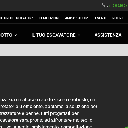
witzerland
Switch to Austria
Switch to Belgium
:
+46 8 626 07
nited Kingdom
Switch to Sweden
Switch to Poland
HÈ UN TILTROTATOR?
DEMOLIZIONI
AMBASSADORS
EVENTI
NOTIZIE
Netherlands
Switch to Korea
Switch to Japan
Switch to Denmark
Switch to China
Swit
DOTTO
IL TUO ESCAVATORE
ASSISTENZA
nza sia un attacco rapido sicuro e robusto, un
ltrotator più efficiente, abbiamo la soluzione per
rezzature e benne, tutti progettati per
escavatore sarà pronto ad affrontare molteplici
mento, livellamento, smistamento, compattazione,