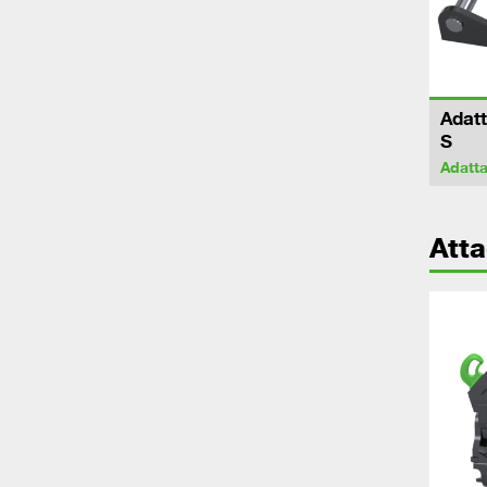
Adatt
S
Adatta
Atta