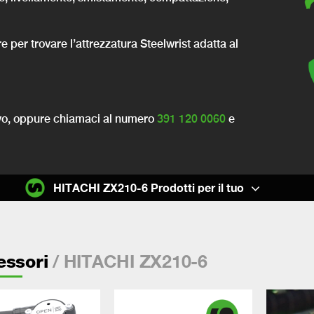
re per trovare l’attrezzatura Steelwrist adatta al
ivo, oppure chiamaci al
numero
391 120 0060
e
HITACHI ZX210-6 Prodotti per il tuo
/ HITACHI ZX210-6
essori