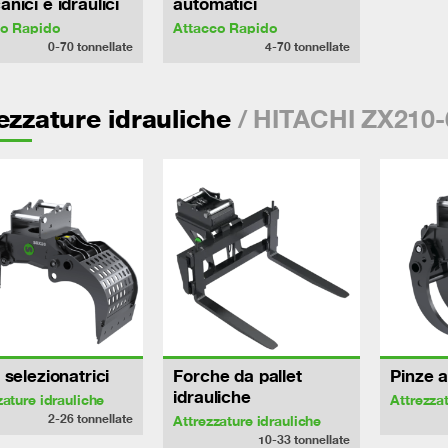
nici e idraulici
automatici
co Rapido
Attacco Rapido
0-70
tonnellate
4-70
tonnellate
/ HITACHI ZX210-
ezzature idrauliche
 selezionatrici
Forche da pallet
Pinze a
idrauliche
zature idrauliche
Attrezza
2-26
tonnellate
Attrezzature idrauliche
10-33
tonnellate