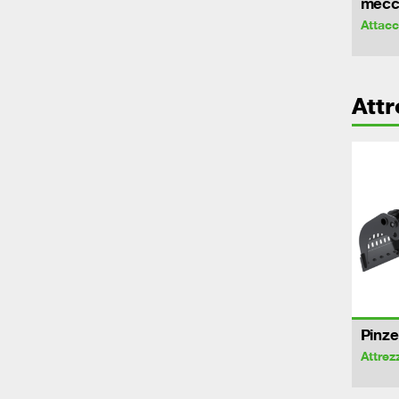
mecca
Attac
Attr
Pinze
Attrez