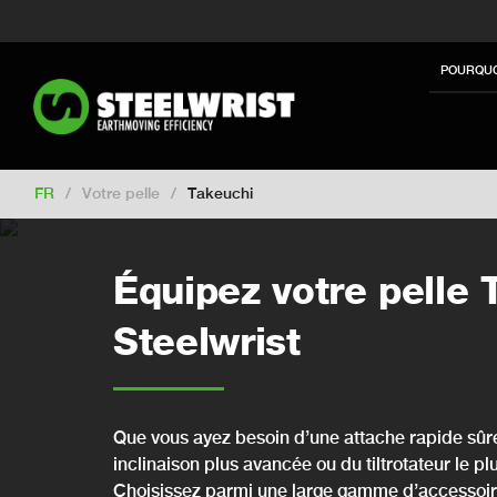
Switch to New Zealand
Switch to S
Switch to International
Switch to U
POURQUO
Switch to North America
Switch to 
Switch to Germany
Switch to Finla
Change market
FR
/
Votre pelle
/
Takeuchi
Équipez votre pelle
Steelwrist
Que vous ayez besoin d’une attache rapide sûre 
inclinaison plus avancée ou du tiltrotateur le pl
Choisissez parmi une large gamme d’accessoires