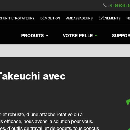
witzerland
Switch to Austria
Switch to Belgium
:
01 86 90 91 8
nited Kingdom
Switch to Sweden
Switch to Poland
I UN TILTROTATEUR?
DÉMOLITION
AMBASSADEURS
ÉVÈNEMENTS
N
Netherlands
Switch to Korea
Switch to Japan
nd
Switch to Denmark
Switch to China
Sw
PRODUITS
VOTRE PELLE
SUPPO
 Takeuchi avec
et robuste, d’une attache rotative ou à
us efficace, nous avons la solution pour vous.
, d’outils de travail et de godets, tous conçus