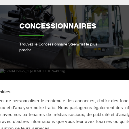
CONCESSIONNAIRES
Trouvez le Concessionnaire Steelwrist le plus
proche
OPEN-S STANDARD
okies.
t de personnaliser le contenu et les annonces, d'offrir des fonct
ux et d'analyser notre trafic. Nous partageons également des in
Nous sommes conformes à la norme industrielle
ouverte pour les attaches rapides entièrement
site avec nos partenaires de médias sociaux, de publicité et d'anal
automatiques.
 avec d'autres informations que vous leur avez fournies ou qu'il
lisation de leurs services.