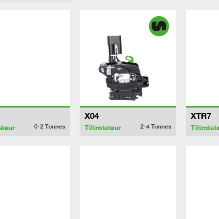
X04
XTR7
0-2
Tonnes
2-4
Tonnes
ateur
Tiltrotateur
Tiltrotat