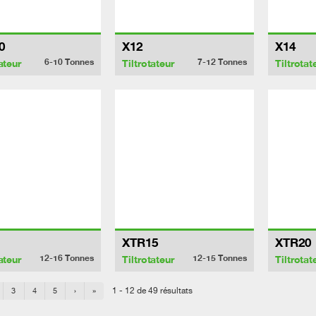
0
X12
X14
6-10
Tonnes
7-12
Tonnes
ateur
Tiltrotateur
Tiltrotat
XTR15
XTR20
12-16
Tonnes
12-15
Tonnes
ateur
Tiltrotateur
Tiltrotat
1 - 12 de 49 résultats
3
4
5
›
»