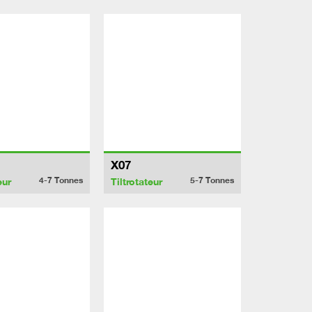
X07
4-7
Tonnes
5-7
Tonnes
eur
Tiltrotateur