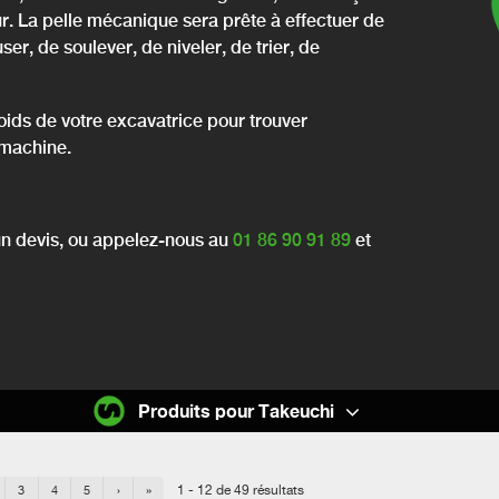
ur. La pelle mécanique sera prête à effectuer de
ser, de soulever, de niveler, de trier, de
poids de votre excavatrice pour trouver
 machine.
un devis, ou appelez-nous au
01 86 90 91 89
et
Produits pour Takeuchi
1 - 12 de 49 résultats
3
4
5
›
»