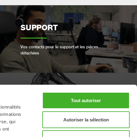
SUPPORT
Vos contacts pour le support et les pièces
détachées
RÉSERVER UN SERVICE
Tout autoriser
COMPLET
ionnalités
formations
Autoriser la sélection
yse, qui
Conservez votre produit Steelwrist en bon état
s ont