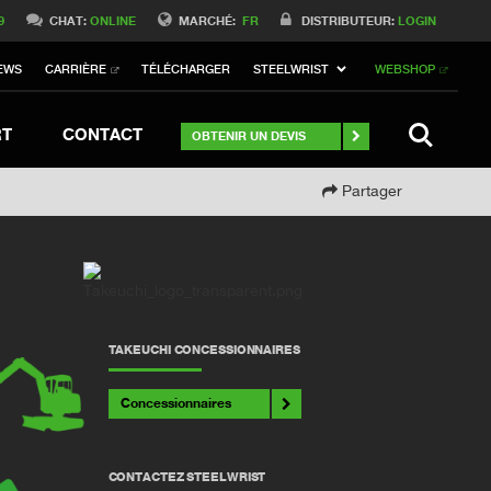
Switch to Belgique
9
CHAT:
ONLINE
MARCHÉ:
FR
DISTRIBUTEUR:
LOGIN
Switch to Norway
EWS
CARRIÈRE
TÉLÉCHARGER
STEELWRIST
WEBSHOP
Switch to Italy
itch to Australia
Stay
SEARCH
RT
CONTACT
OBTENIR UN DEVIS
Partager
TAKEUCHI CONCESSIONNAIRES
Concessionnaires
CONTACTEZ STEELWRIST