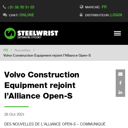
FR
01 86 90 91 89
Switch to Finland
MARCHÉ:
:
ONLINE
LOGIN
Switch to Denmark
CHAT:
DISTRIBUTEUR:
Switch to China
Switch to Australia
Stay
Meny
Change market
FR
/
Nouvelles
/
Volvo Construction Equipment rejoint l’Alliance Open-S
Volvo Construction
Equipment rejoint
l’Alliance Open-S
26 Oct 2021
DES NOUVELLES DE L’ALLIANCE OPEN-S – COMMUNIQUÉ