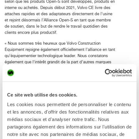
selon que les produits Open-S sont développés, produits en
interne ou achetés. Depuis début 2021, Volvo CE livre des
attaches rapides et des adaptateurs directement de l’usine
et rejoint désormais l’Alliance Open-S en tant que membre
de soutien, dans le but de rendre le travail quotidien des
clients encore plus productif.
« Nous sommes très heureux que Volvo Construction
Equipment rejoigne également officiellement l’alliance en tant
qu’équipementier technologique leader. Nous constatons
également que l’intérêt grandit de la part d’autres marques
de pelles. Je suis fermement convaincu que des interfaces
ouvertes et standardisées apporteront aux clients finaux des
avantages majeurs. Cela facilite l’utilisation de nombreuses
marques d’outils de travail différentes sans être enfermé
dans une solution propriétaire détenue par un seul fabricant
Ce site web utilise des cookies.
», déclare Stefan Stockhaus, président de l’Alliance Open-S.
Les cookies nous permettent de personnaliser le contenu
Les travaux de normalisation se poursuivent depuis deux
et les annonces, d'offrir des fonctionnalités relatives aux
ans dans le but de:
médias sociaux et d'analyser notre trafic. Nous
Augmenter la sécurité et l’efficacité des propriétaires de
partageons également des informations sur l'utilisation de
pelles, des opérateurs et du personnel au sol grâce à
notre site avec nos partenaires de médias sociaux, de
l’interchangeabilité des outils de travail hydrauliques