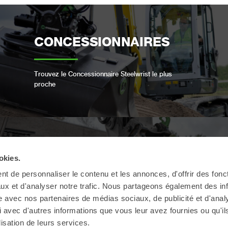
CONCESSIONNAIRES
Trouvez le Concessionnaire Steelwrist le plus
proche
OPEN-S STANDARD
okies.
t de personnaliser le contenu et les annonces, d'offrir des fonct
ux et d'analyser notre trafic. Nous partageons également des in
Nous sommes conformes à la norme industrielle
ouverte pour les attaches rapides entièrement
site avec nos partenaires de médias sociaux, de publicité et d'anal
automatiques.
 avec d'autres informations que vous leur avez fournies ou qu'il
lisation de leurs services.