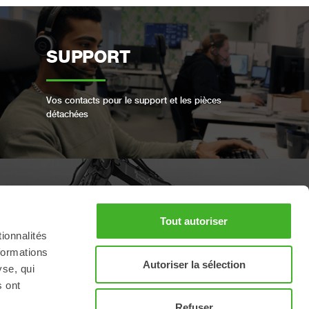
SUPPORT
Vos contacts pour le support et les pièces
détachées
RÉSERVER UN SERVICE
Tout autoriser
COMPLET
ionnalités
formations
Autoriser la sélection
yse, qui
Conservez votre produit Steelwrist en bon état
s ont
Refuser