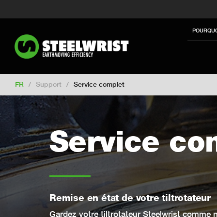
Switch to New Zealand
Switch to S
Switch to International
Switch to U
POURQUO
Switch to North America
Switch to 
Switch to Germany
Switch to Finla
Change market
FR
/
Support
/
Service complet
Service co
Remise en état de votre tiltrotateur
Gardez votre tiltrotateur Steelwrist comme n