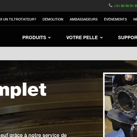
witzerland
Switch to Austria
Switch to Belgium
:
01 86 90 91 8
nited Kingdom
Switch to Sweden
Switch to Poland
I UN TILTROTATEUR?
DÉMOLITION
AMBASSADEURS
ÉVÈNEMENTS
N
Netherlands
Switch to Korea
Switch to Japan
nd
Switch to Denmark
Switch to China
Sw
PRODUITS
VOTRE PELLE
SUPPO
mplet
euf grâce à notre service de