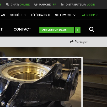
Switch to Belgique
9
CHAT:
ONLINE
MARCHÉ:
FR
DISTRIBUTEUR:
LOGIN
Switch to Norway
EWS
CARRIÈRE
TÉLÉCHARGER
STEELWRIST
WEBSHOP
Switch to Italy
itch to Australia
Stay
SEARCH
RT
CONTACT
OBTENIR UN DEVIS
Partager