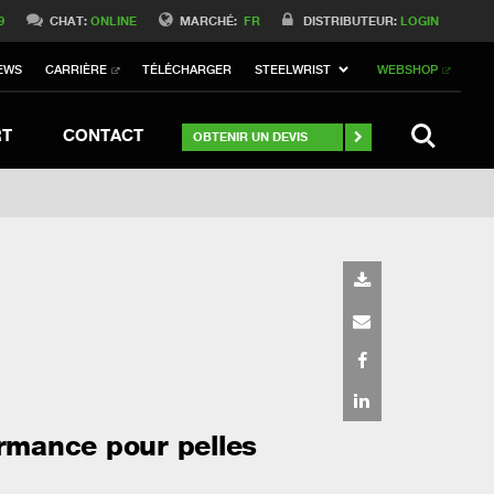
Switch to Belgique
9
CHAT:
ONLINE
MARCHÉ:
FR
DISTRIBUTEUR:
LOGIN
Switch to Norway
EWS
CARRIÈRE
TÉLÉCHARGER
STEELWRIST
WEBSHOP
Switch to Italy
itch to Australia
Stay
SEARCH
RT
CONTACT
OBTENIR UN DEVIS
ormance pour pelles