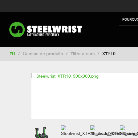
Switch to New Zealand
Switch to S
Switch to International
Switch to U
POURQUO
Switch to North America
Switch to 
Switch to Germany
Switch to Finla
Change market
FR
/
Gamme de produits
/
Tiltrotateurs
/
XTR10