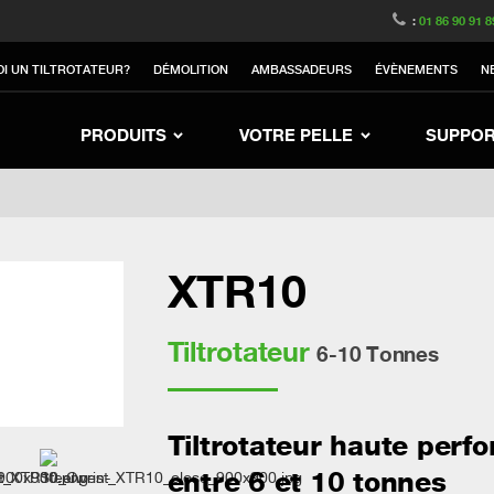
witzerland
Switch to Austria
Switch to Belgium
:
01 86 90 91 8
nited Kingdom
Switch to Sweden
Switch to Poland
I UN TILTROTATEUR?
DÉMOLITION
AMBASSADEURS
ÉVÈNEMENTS
N
Netherlands
Switch to Korea
Switch to Japan
nd
Switch to Denmark
Switch to China
Sw
PRODUITS
VOTRE PELLE
SUPPO
XTR10
Tiltrotateur
6-10 Tonnes
Tiltrotateur haute perf
entre 6 et 10 tonnes