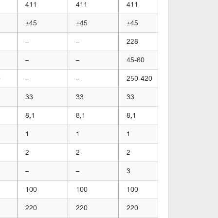
411
411
411
411
±45
±45
±45
±45
–
–
228
228
–
–
45-60
45-60
0
–
–
250-420
250-420
33
33
33
33
8,1
8,1
8,1
8,1
1
1
1
1
2
2
2
2
–
–
3
3
100
100
100
100
220
220
220
220