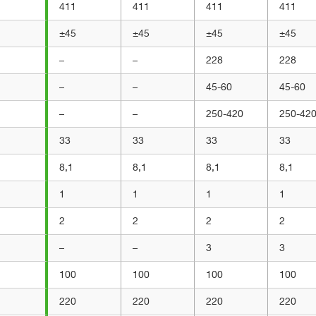
411
411
411
411
±45
±45
±45
±45
–
–
228
228
–
–
45-60
45-60
–
–
250-420
250-42
33
33
33
33
8,1
8,1
8,1
8,1
1
1
1
1
2
2
2
2
–
–
3
3
100
100
100
100
220
220
220
220