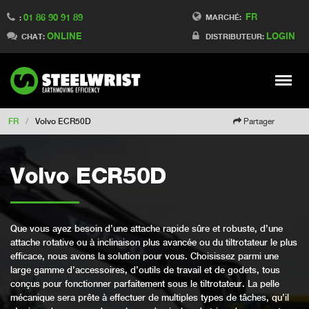
FR
01 86 90 91 89
Switch to Finland
MARCHÉ:
:
ONLINE
LOGIN
Switch to Denmark
CHAT:
DISTRIBUTEUR:
Switch to China
Switch to Australia
Stay
Meny
Change market
FR
/
Volvo ECR50D
Partager
Volvo ECR50D
Que vous ayez besoin d’une attache rapide sûre et robuste, d’une
attache rotative ou à inclinaison plus avancée ou du tiltrotateur le plus
efficace, nous avons la solution pour vous. Choisissez parmi une
large gamme d’accessoires, d’outils de travail et de godets, tous
conçus pour fonctionner parfaitement sous le tiltrotateur. La pelle
mécanique sera prête à effectuer de multiples types de tâches, qu’il