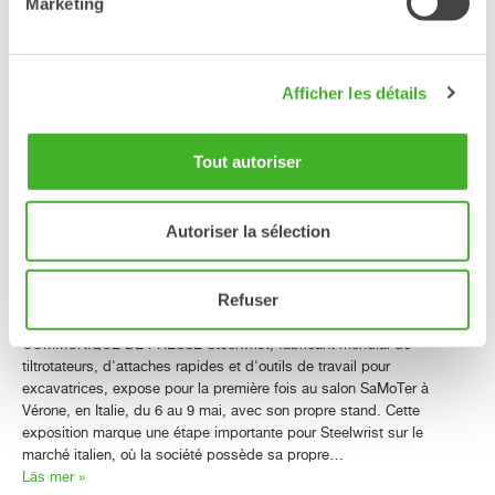
Steelwrist et l'annonce officielle de l'ajout de l'OS40 à la…
Marketing
Läs mer »
Afficher les détails
Steelwrist fait ses débuts au
SaMoTer avec des
Tout autoriser
démonstrations en direct, des
tiltrotateurs XTR de troisième
Autoriser la sélection
génération et la technologie
primée SQ40
Refuser
COMMUNIQUÉ DE PRESSE Steelwrist, fabricant mondial de
tiltrotateurs, d'attaches rapides et d'outils de travail pour
excavatrices, expose pour la première fois au salon SaMoTer à
Vérone, en Italie, du 6 au 9 mai, avec son propre stand. Cette
exposition marque une étape importante pour Steelwrist sur le
marché italien, où la société possède sa propre…
Läs mer »