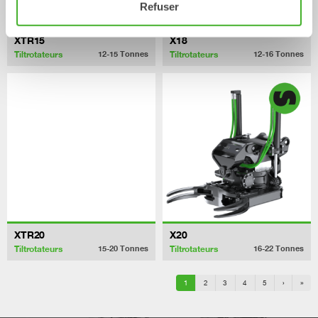
Refuser
XTR15
X18
Tiltrotateurs
Tiltrotateurs
12-15
Tonnes
12-16
Tonnes
XTR20
X20
Tiltrotateurs
Tiltrotateurs
15-20
Tonnes
16-22
Tonnes
1
2
3
4
5
›
»