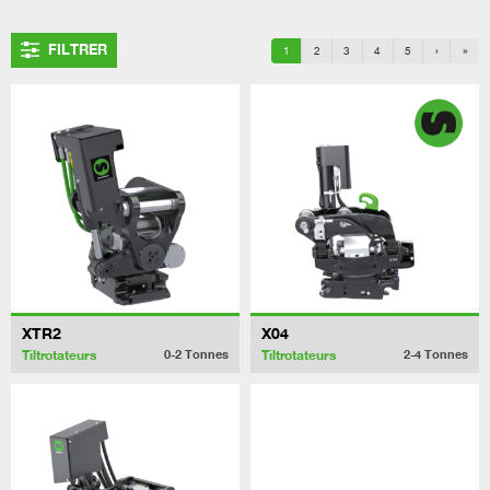
FILTRER
1
2
3
4
5
›
»
XTR2
X04
Tiltrotateurs
Tiltrotateurs
0-2
Tonnes
2-4
Tonnes