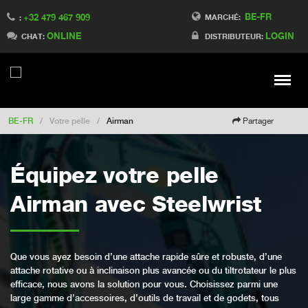
BE-FR
+32 479 467 909
Switch to Finland
MARCHÉ:
:
ONLINE
LOGIN
Switch to Denmark
CHAT:
DISTRIBUTEUR:
Switch to China
Switch to Australia
Stay
Meny
Change market
BE-FR
/
Votre pelle
/
Airman
Partager
Équipez votre pelle
Airman avec Steelwrist
Que vous ayez besoin d’une attache rapide sûre et robuste, d’une
attache rotative ou à inclinaison plus avancée ou du tiltrotateur le plus
efficace, nous avons la solution pour vous. Choisissez parmi une
large gamme d’accessoires, d’outils de travail et de godets, tous