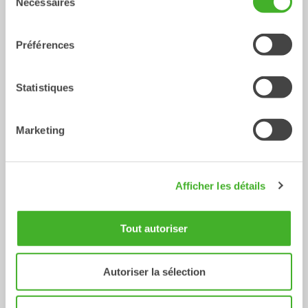
Nécessaires
du
consentement
Préférences
Statistiques
Marketing
X14
XTR13
Tiltrotateurs
Tiltrotateurs
10-14
Tonnes
10-13
Tonnes
Afficher les détails
Tout autoriser
Autoriser la sélection