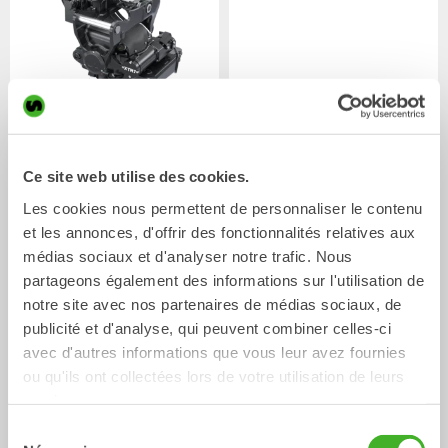
XTR7
X07
Tiltrotateurs
Tiltrotateurs
4-7
Tonnes
5-7
Tonnes
Ce site web utilise des cookies.
Les cookies nous permettent de personnaliser le contenu
et les annonces, d'offrir des fonctionnalités relatives aux
médias sociaux et d'analyser notre trafic. Nous
partageons également des informations sur l'utilisation de
notre site avec nos partenaires de médias sociaux, de
publicité et d'analyse, qui peuvent combiner celles-ci
avec d'autres informations que vous leur avez fournies
ou qu'ils ont collectées lors de votre utilisation de leurs
services.
XTR10
X12
Tiltrotateurs
Tiltrotateurs
6-10
Tonnes
7-12
Tonnes
Sélection