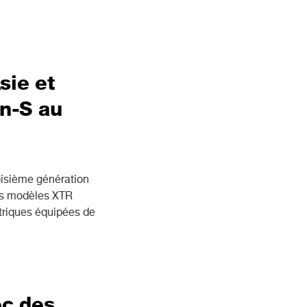
sie et
en-S au
isième génération
urs modèles XTR
triques équipées de
ec des