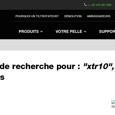
witzerland
Switch to Austria
Switch to Belgium
:
+32 479 467 909
to Sweden
Switch to Poland
Switch to Norway
POURQUOI UN TILTROTATEUR?
DÉMOLITION
AMBASSADEURS
rea
Switch to Japan
Switch to Italy
Switc
Switch to Denmark
Switch to China
Swit
PRODUITS
VOTRE PELLE
SUPPO
 de recherche pour :
"xtr10",
ts