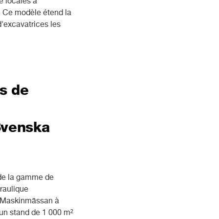
e locales à
0. Ce modèle étend la
d'excavatrices les
s de
Svenska
de la gamme de
draulique
a Maskinmässan à
 un stand de 1 000 m²