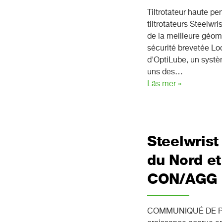
Tiltrotateur haute pe
tiltrotateurs Steelwr
de la meilleure géomé
sécurité brevetée Loc
d'OptiLube, un systèm
uns des…
Läs mer »
Steelwris
du Nord e
CON/AGG 
COMMUNIQUÉ DE PRE