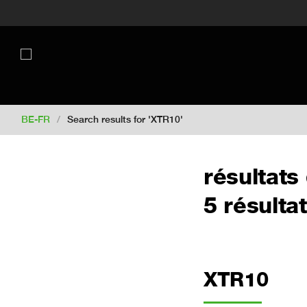
Switch to New Zealand
Switch to S
Switch to United Kingdom
Switch 
Switch to Netherlands
Switch to Ko
Switch to France
Switch to Finland
Change market
BE-FR
/
Search results for 'XTR10'
résultats
5 résulta
XTR10