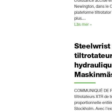
croissance accrue e
Newington, dans le C
plateforme tiltrotato
plus…
Läs mer »
Steelwris
tiltrotate
hydrauliq
Maskinmä
COMMUNIQUÉ DE PRES
tiltrotateurs XTR de
proportionnelle ent
Stockholm. Avec l'ex