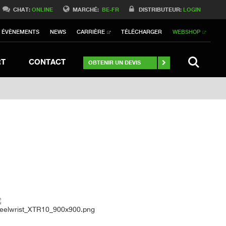
Switch to International
CHAT:
ONLINE
MARCHÉ:
BE-FR
DISTRIBUTEUR:
LOGIN
Switch to North America
ÉVÈNEMENTS
NEWS
CARRIÈRE
TÉLÉCHARGER
WEBSHOP
h to Germany
ch to Australia
Stay
SEARCH
RT
CONTACT
OBTENIR UN DEVIS