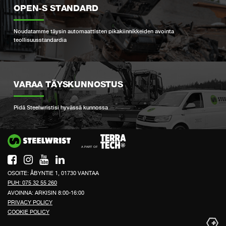
OPEN-S STANDARD
Noudatamme täysin automaattisten pikakiinnikkeiden avointa
teollisuusstandardia
VARAA TÄYSKUNNOSTUS
Pidä Steelwristisi hyvässä kunnossa
Si
OSOITE: ÅBYNTIE 1, 01730 VANTAA
PUH: 075 32 55 260
AVOINNA: ARKISIN 8:00-16:00
PRIVACY POLICY
COOKIE POLICY