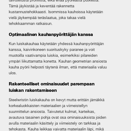
taivutetusta profiilista, eikä enää pyöreästä putkesta.
Tämä jäykistää ja keventää rakennetta
kustannustehokkaasti. Isommissa kauhoissa käytetään
vielä jäykempää teräslaatua, joka takaa vielä
tehokkaamman ratkaisun.
Optimaalinen kauhanpyörittäjän kanssa
Kun luiskakauhaa käytetään yhdessä kauhanpyörittäjän
kanssa, kaivinkoneen suorituskyky paranee ja voit
muotoilla vaativampia luiskia, esimerkiksi pilareiden
ympäri liikuttamatta konetta. Kauhan geometrian ansiosta
kauha pyörii helposti täytenä ilman, että materiaalia valuu
ulos.
Rakenteelliset ominaisuudet parempaan
luiskan rakentamiseen
Steelwristin luiskakauha on kevyt mutta erittäin jämäkkä
korkealuokkaisten materiaalien ja viimeistellyn
suunnittelun ansiosta. Taivutetut kulmat, karteikas,
avautuva tasainen pohja ovat osa ominaisuuksista joiden
avulla materiaalin käsittely ja viimeistely on tarkkaa ja
tehokasta. Kauha leikkaa vaivatta materiaalin läpi, mikä