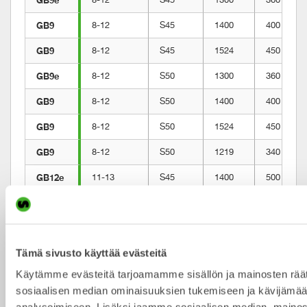
GB9
8-12
S45
1400
400
GB9
8-12
S45
1524
450
GB9e
8-12
S50
1300
360
GB9
8-12
S50
1400
400
GB9
8-12
S50
1524
450
GB9
8-12
S50
1219
340
11-13
S45
1400
500
GB12
11-13
S45
1500
550
GB12e
11-13
S50
1400
500
Tämä sivusto käyttää evästeitä
GB12
11-13
S50
1500
550
Käytämme evästeitä tarjoamamme sisällön ja mainosten räät
GB12
11-13
S60
1500
550
sosiaalisen median ominaisuuksien tukemiseen ja kävijäm
GB12
11-13
S60
1219
410