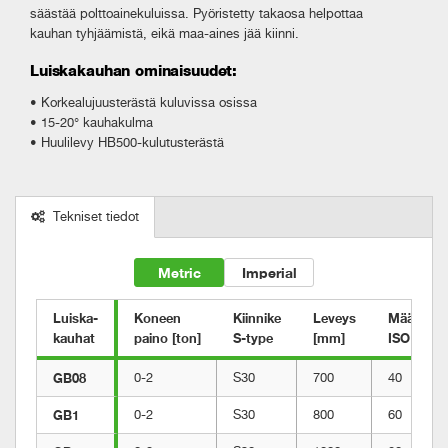
säästää polttoainekuluissa. Pyöristetty takaosa helpottaa
kauhan tyhjäämistä, eikä maa-aines jää kiinni.
Luiskakauhan ominaisuudet:
• Korkealujuusterästä kuluvissa osissa
• 15-20° kauhakulma
• Huulilevy HB500-kulutusterästä
Tekniset tiedot
Metric
Imperial
Luiska-

Koneen

Kiinnike

Leveys

Määrä

kauhat
paino [ton]
S-type
[mm]
ISO [l]
GB08
0-2
S30
700
40
GB1
0-2
S30
800
60