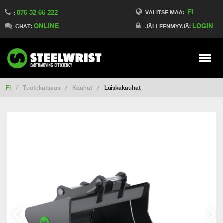
FI
075 32 66 222
Switch to France
VALITSE MAA:
:
ONLINE
LOGIN
Switch to Denmark
CHAT:
JÄLLEENMYYJÄ:
Switch to China
Switch to Australia
Stay
Meny
Change market
FI
/
Tuotekatsaus
/
Kauhat
/
Luiskakauhat