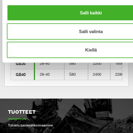
GB25
22-26
S70
1900
1280
Salli kaikki
GB25
22-26
S70/55
1900
1280
GB30
25-33
S70
2000
1530
Salli valinta
GB30
25-33
S70/55
2000
1530
Kiellä
GB30
25-33
S80
2000
1530
GB35
28-40
S80
2200
1850
GB40
28-40
S80
2400
2280
TUOTTEET
Tutustu tuotevalikoimaamme