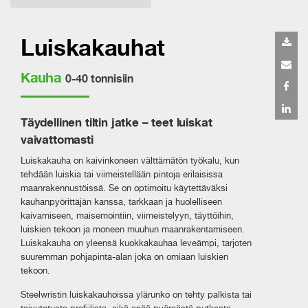
Luiskakauhat
Kauha
0-40 tonnisiin
Täydellinen tiltin jatke – teet luiskat
vaivattomasti
Luiskakauha on kaivinkoneen välttämätön työkalu, kun
tehdään luiskia tai viimeistellään pintoja erilaisissa
maanrakennustöissä. Se on optimoitu käytettäväksi
kauhanpyörittäjän kanssa, tarkkaan ja huolelliseen
kaivamiseen, maisemointiin, viimeistelyyn, täyttöihin,
luiskien tekoon ja moneen muuhun maanrakentamiseen.
Luiskakauha on yleensä kuokkakauhaa leveämpi, tarjoten
suuremman pohjapinta-alan joka on omiaan luiskien
tekoon.
Steelwristin luiskakauhoissa ylärunko on tehty palkista tai